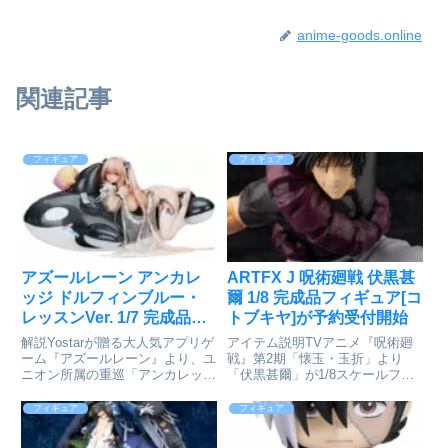
anime-goods.online
関連記事
フィギュア
フィギュア
アズールレーン アンカレ
ARTFX J 呪術廻戦 伏黒甚
ッジ ドルフィンブルー・
爾 1/8 完成品フィギュア[コ
レッスンVer. 1/7 完成品フ
トブキヤ]が予約受付開始
ィギュア[APEX]が予約受
解説Yostarが贈る大人気アプリゲ
アイテム説明TVアニメ『呪術廻
付開始
ーム『アズールレーン』より、ユ
戦』第2期「懐玉・玉折」より
ニオン所属の重巡「アンカレッ
「伏黒甚爾」が1/8スケールフィ
ジ」が着せ替え「ドルフィンブル
ギュアで登場！呪術廻戦_ARTFX
ー・レッスン」の姿でフィギュア
J 伏黒甚爾©芥見下々／集英社・
フィギュア
フィギュア
化！大胆な水着姿でセクシーなポ
呪術廻戦製作委員会colleizeで探
ージング、衣装はクリアーパーツ
す