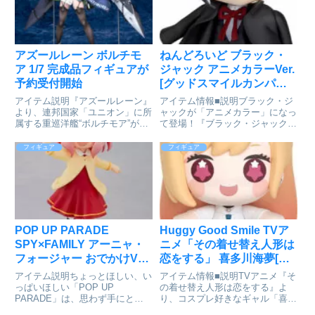
を用いることで透明感溢れる...
アズールレーン ボルチモ
ねんどろいど ブラック・
ア 1/7 完成品フィギュアが
ジャック アニメカラーVer.
予約受付開始
[グッドスマイルカンパニ
ー]が予約受付中
アイテム説明『アズールレーン』
アイテム情報■説明ブラック・ジ
より、連邦国家「ユニオン」に所
ャックが「アニメカラー」になっ
属する重巡洋艦“ボルチモア”が登
て登場！『ブラック・ジャック』
場！爽やかな微笑みを浮かべた、
より、主人公「ブラック・ジャッ
凛々しさあふれる“みんなの頼れ
ク」がアニメカラーでねんどろい
フィギュア
フィギュア
るお姉さん”の姿を立体化しまし
どに登場です！表情パーツ：「真
た。特徴的な衣装から覗く腹部の
顔」「含み顔」「微笑顔」オプシ
ラインや、体にフィットした布...
ョンパーツ：「メス」「かば
ん」...
POP UP PARADE
Huggy Good Smile TVア
SPY×FAMILY アーニャ・
ニメ「その着せ替え人形は
フォージャー おでかけVer.
恋をする」 喜多川海夢[グ
完成品フィギュア[グッド
ッドスマイルアーツ上海]
アイテム説明ちょっとほしい、い
アイテム情報■説明TVアニメ『そ
スマイルカンパニー]が予
が予約受付中
っぱいほしい「POP UP
の着せ替え人形は恋をする』よ
PARADE」は、思わず手にとっ
り、コスプレ好きなギャル「喜多
約受付開始
てしまうお手頃価格、全高17～
川海夢」が“Huggy”のデフォルメ