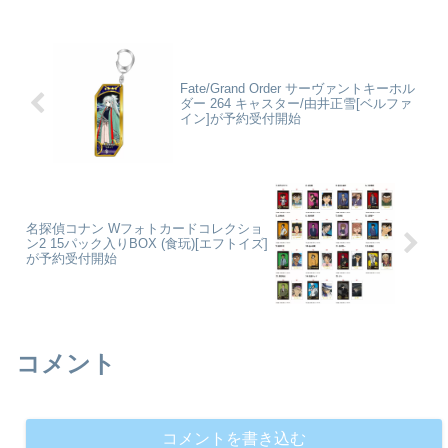
18cmの飾りやすいサイズ、スピ
フィギュアになって登場です。
ーディにお届けなど、フィギュア
「Huggy Good Smile」は、頭部
ファンにやさしいカタチを追求し
にはマグネットが搭載されてお
たフィギュアシリーズです。専...
り、両手を上下...
Fate/Grand Order サーヴァントキーホル
ダー 264 キャスター/由井正雪[ベルファ
イン]が予約受付開始
名探偵コナン Wフォトカードコレクショ
ン2 15パック入りBOX (食玩)[エフトイズ]
が予約受付開始
コメント
コメントを書き込む