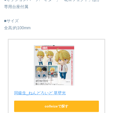
専用台座付属
■サイズ
全高:約100mm
同級生_ねんどろいど 草壁光
colleizeで探す