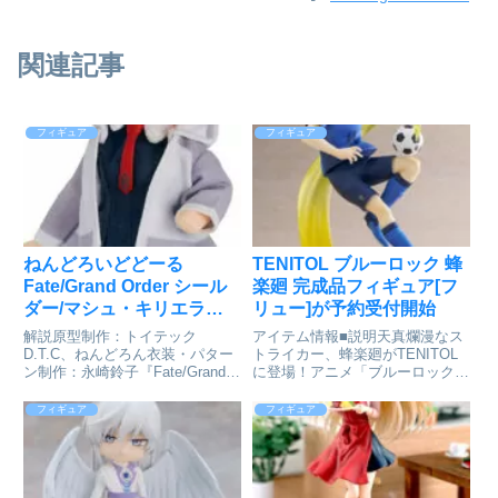
関連記事
フィギュア
フィギュア
ねんどろいどどーる
TENITOL ブルーロック 蜂
Fate/Grand Order シール
楽廻 完成品フィギュア[フ
ダー/マシュ・キリエライ
リュー]が予約受付開始
ト 私服Ver.[グッドスマイ
解説原型制作：トイテック
アイテム情報■説明天真爛漫なス
ルカンパニー]が予約受付
D.T.C、ねんどろん衣装・パター
トライカー、蜂楽廻がTENITOL
ン制作：永崎鈴子『Fate/Grand
に登場！アニメ「ブルーロック」
開始
Order』より、「シールダー/マシ
より、蜂楽廻をフィギュア化。軽
ュ・キリエライト」が私服衣装で
やかな躍動感や、クリアパーツを
フィギュア
フィギュア
ねんどろいどどーる化！ねんどろ
大胆に使用したエフェクトなど、
いどどーるは、頭部サイズはねん
立体にて丁寧に表現しています。
どろいど、体の...
自由奔放にサッカーを楽しむ...