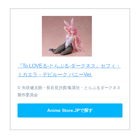
『To LOVEる​-とらぶる​-ダークネス』セフィ・
ミカエラ・デビルーク バニーVer.
© 矢吹健太朗・長谷見沙貴/集英社・とらぶるダークネス
製作委員会
Anime Store.JPで探す