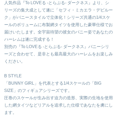
人気作品『To LOVEる -とらぶる- ダークネス』より、シ
リーズの集大成として遂に「セフィ・ミカエラ・デビルー
ク」がバニースタイルで立体化！シリーズ共通の1/4スケ
ールのボリュームに布製網タイツを使用した豪華仕様でお
届けいたします。全宇宙待望の彼女のバニー姿であなたの
ハーレムは遂に完成する！
別売の『To LOVEる -とらぶる- ダークネス』バニーシリ
ーズと合わせて、是非とも最高最大のハーレムをお楽しみ
ください。
B STYLE
「BUNNY GIRL」を代表とする1/4スケールの「BIG
SIZE」のフィギュアシリーズです。
圧巻のスケールが生み出す迫力の造形、実際の生地を使用
した網タイツなどリアルを追求した仕様であなたを虜にし
ます。