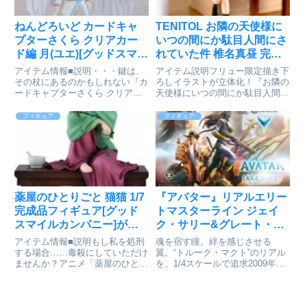
ねんどろいど カードキャ
TENITOL お隣の天使様に
プターさくら クリアカー
いつの間にか駄目人間にさ
ド編 月(ユエ)[グッドスマイ
れていた件 椎名真昼 完成
ルカンパニー]が予約受付
品フィギュア[フリュー]が
アイテム情報■説明・・・鍵は、
アイテム説明フリュー限定描き下
開始
予約受付開始
その杖にあるのかもしれない『カ
ろしイラストが立体化！『お隣の
ードキャプターさくら クリアカ
天使様にいつの間にか駄目人間に
ード編』より、ケルベロスとの対
されていた件』より真昼が登場！
で産まれた「クロウカード」の守
フリューのお求めやすい価格のフ
フィギュア
フィギュア
護者：月(ユエ)がねんどろいどに
ィギュアブランド『TENITOL』
なって登場です。●表情パーツ：
より、フリュー限定描き下ろしイ
「真顔」「思案顔」「ムスッと...
ラストを使用した真昼が登場...
薬屋のひとりごと 猫猫 1/7
『アバター』リアルエリー
完成品フィギュア[グッド
トマスターライン ジェイ
スマイルカンパニー]が予
ク・サリー&グレート・レ
約受付開始
オノプテリクス アバター
アイテム情報■説明もし私を処刑
魂を宿す瞳。絆を感じさせる
レガシーコレクション DX
する場合……毒殺にしていただけ
翼。“トルーク・マクト”のリアル
ませんか？アニメ「薬屋のひとり
を、1/4スケールで追求2009年公
版が予約受付開始
ごと」より、「猫猫」が待望のス
開のシリーズ第1作目『アバタ
ケールフィギュア化！青いバラを
ー』より、「ジェイク・サリー＆
握り、物憂げな表情をした猫猫を
グレート・レオノプテリクス」が