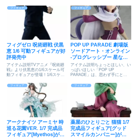
ィギュアファンに新しいシゲキを
気や支持の衰えることがない『ふ
お送りするフィギュアシリーズで
しぎの海のナディア』。その『ふ
フィギュア
フィギュア
す。塗装済み完成品専用台座台座
しぎの海のナディア』TV放送30
■サイズ全高：約200mmデート・
年を記念して、ベルファインが
ア・ライブ_L s...
2016年に発売した「ナディ...
フィグゼロ 呪術廻戦 伏黒
POP UP PARADE 劇場版
恵 1/6 可動フィギュアが好
ソードアート・オンライン
評発売中
-プログレッシブー 星なき
夜のアリア ミト フィギュ
アイテム説明TVアニメ『呪術廻
アイテム説明ちょっとほしい、い
ア[グッドスマイルカンパ
戦』より伏黒恵の1/6スケール可
っぱいほしい「POP UP
動フィギュアが登場！1/6スケー
PARADE」は、思わず手にとっ
ニー]が予約受付開始
ル可動フィギュアのライン「フィ
てしまうお手頃価格、全高17～
グゼロ」から、TVアニメ『呪術
18cmの飾りやすいサイズ、スピ
フィギュア
フィギュア
廻戦』に基づくシリーズが登場！
ーディにお届けなど、フィギュア
精密な頭部造形と手縫いの布製衣
ファンにやさしいカタチを追求し
装により、TVアニメ劇中の...
たフィギュアシリーズです。専...
アークナイツ アーミヤ 時
薬屋のひとりごと 猫猫 1/7
巡る花園VER. 1/7 完成品
完成品フィギュア[グッド
フィギュア[Myethos]が予
スマイルカンパニー]が予