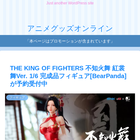
Just another WordPress site
アニメグッズオンライン
「本ページはプロモーションが含まれています」
THE KING OF FIGHTERS 不知火舞 紅裳
舞Ver. 1/6 完成品フィギュア[BearPanda]
が予約受付中
フィギュア