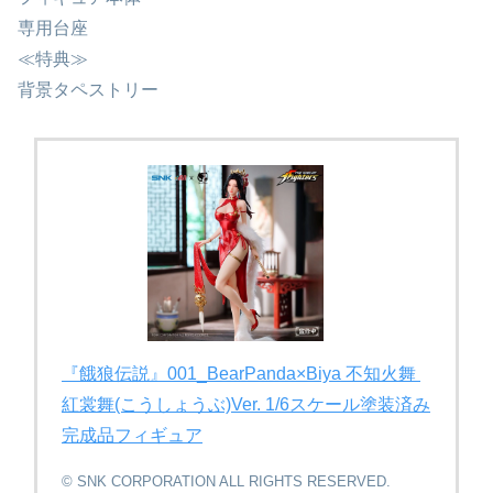
専用台座
≪特典≫
背景タペストリー
『餓狼伝説』001_BearPanda×Biya 不知火舞 ​
紅裳舞(​こうしょうぶ)Ver. 1/6スケール塗装済み
完成品フィギュア
© SNK CORPORATION ALL RIGHTS RESERVED.