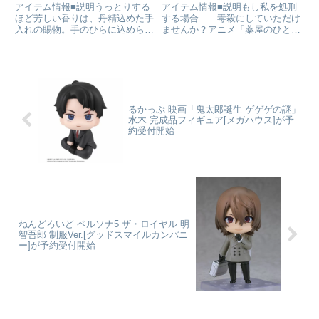
約受付中
約受付開始
アイテム情報■説明うっとりする
アイテム情報■説明もし私を処刑
ほど芳しい香りは、丹精込めた手
する場合……毒殺にしていただけ
入れの賜物。手のひらに込められ
ませんか？アニメ「薬屋のひとり
たぬくもりに、この季節もまた花
ごと」より、「猫猫」が待望のス
は咲き開く。購入特典 アクリル
ケールフィギュア化！青いバラを
キーチャーム 大きさ：約8cm※
握り、物憂げな表情をした猫猫を
予約締切日を過ぎてからのご注文
情景たっぷりに立体化しました。
は、特典が付かない場合もござ...
お顔はもちろん、顔の角度、足
や...
るかっぷ 映画「鬼太郎誕生 ゲゲゲの謎」
水木 完成品フィギュア[メガハウス]が予
約受付開始
ねんどろいど ペルソナ5 ザ・ロイヤル 明
智吾郎 制服Ver.[グッドスマイルカンパニ
ー]が予約受付開始