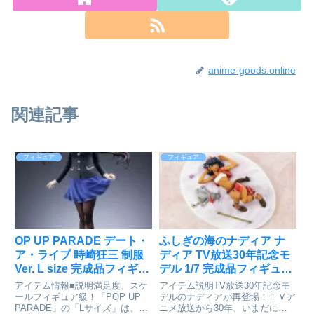
anime-goods.online
関連記事
フィギュア
フィギュア
OP UP PARADE デート・
ふしぎの海のナディア ナ
ア・ライブ 時崎狂三 制服
ディア TV放送30年記念モ
Ver. L size 完成品フィギュ
デル 1/7 完成品フィギュア
ア[グッドスマイルカンパ
が予約受付開始
アイテム情報■説明満足度、スケ
アイテム説明TV放送30年記念モ
ニー]が予約受付開始
ールフィギュア級！「POP UP
デルのナディアが再登場！ＴＶア
PARADE」の「Lサイズ」は、フ
ニメ放送から30年、いまだに人