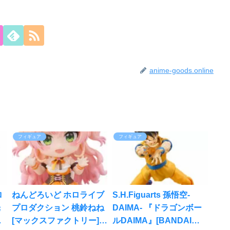
anime-goods.online
フィギュア
フィギュア
ロ
ねんどろいど ホロライブ
S.H.Figuarts 孫悟空-
光
プロダクション 桃鈴ねね
DAIMA- 『ドラゴンボー
シ
[マックスファクトリー]が
ルDAIMA』[BANDAI