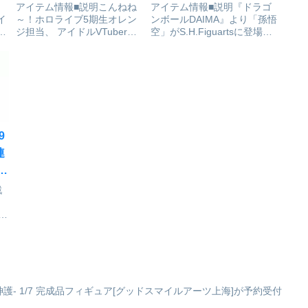
予約受付開始
SPIRITS]が予約受付開始
、
アイテム情報■説明こんねね
アイテム情報■説明『ドラゴ
イ
～！ホロライブ5期生オレン
ンボールDAIMA』より「孫悟
共
ジ担当、 アイドルVTuberの
空」がS.H.Figuartsに登場。
ン
桃鈴ねねで～す！大人気バー
『ドラゴンボールDAIMA』に
ー
チャルYouTuberグループ
登場する際のキャラクターデ
『ホロライブプロダクショ
ザインに合わせて、新たな造
ン』より、「桃鈴ねね」がね
形でS.H.Figuarts化！セット
ク
んどろいどになって登場で
内容・本体・交換用手首パ
す！・表情パーツ：「笑
ー...
顔」...
9
連
マ
ギ
戦
受
邦軍
ツ
士
邦軍
神護- 1/7 完成品フィギュア[グッドスマイルアーツ上海]が予約受付