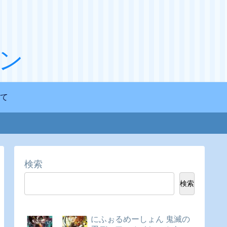
ン
て
検索
検索
にふぉるめーしょん 鬼滅の