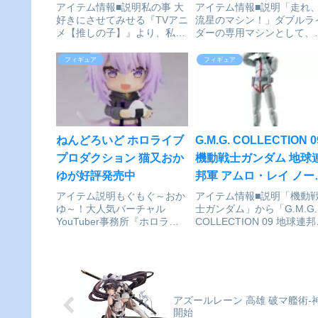
ッドスマイルカンパニー]
ョン 『仮面ライダー』
アイテム情報■説明私の事 大
アイテム情報■説明「走れ
好きにさせてみせる『TVアニ
流星のマシン！」ダブルラ
が予約受付開始
[BANDAI SPIRITS]が予
メ【推しの子】』より、私服
ダーの専用マシンとして、
約受付中
姿の「有馬かな」が“Date
に戦い抜いた「新サイクロ
Style”シリーズでフィギュア
号」が、栄光の昭和ライダ
フィギュア
フィギュア
化。初秋を感じる装いに軽や
エディションとなって、
かに微笑む愛らしいビジュア
S.H.Figuartsにかえってく
ルを、満足感のある1/6スケ
る！「S.H.Figuarts 新サイ
ールサイズで立体...
ロン号」が、...
ねんどろいど ホロライブ
G.M.G. COLLECTION 0
プロダクション 猫又おか
機動戦士ガンダム 地球
ゆが好評発売中
邦軍 アムロ・レイ ノー
ルスーツVer. 可動フィ
アイテム説明もぐもぐ～おか
アイテム情報■説明「機動
ゆ～！大人気バーチャル
士ガンダム」から「G.M.G.
ュア[メガハウス]が予約
YouTuber事務所『ホロライ
COLLECTION 09 地球連
付中
ブプロダクション』より、ホ
アムロ・レイ ノーマルスー
ロライブゲーマーズ「猫又お
Ver.」が登場です！機動戦
かゆ」がねんどろいどになっ
ガンダム_G.M.G.
て登場です！交換用表情パー
COLLECTION 09 地球連
ツは「通常顔」に加え、「誘
アムロ・レイ ノーマ...
惑顔」と「泣き顔」をご用
アズールレーン 高雄 破マ艦術-
意。オ...
開始