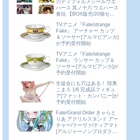
刃ディフォルメシールウエ
ハース 其ノ十六 ウエハース
食玩 【BOX販売/20個セッ
ト】が予約受付開始
TVアニメ『Fate/strange
Fake』 アーチャー カップ
＆ソーサー[アルマビアンカ]
が予約受付開始
TVアニメ『Fate/strange
Fake』 ランサー カップ＆
ソーサー[アルマビアンカ]が
予約受付開始
生徒会にも穴はある！ 陸奥
こまろ 1/6 完成品フィギュ
ア[ファット・カンパニー]が
予約受付開始
Fate/Grand Order きゃらと
りあ アクリルスタンド アー
チャー/ラーヴァ/ティアマト
[アルジャーノンプロダクト]
が予約受付開始