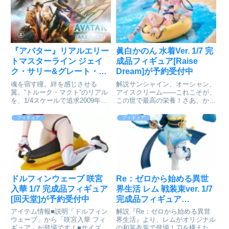
ている「蛍」や「バーバラ」と並
「進撃の巨人」The Final Season
べ...
製作委員会...
『アバター』リアルエリー
眞白かのん 水着Ver. 1/7 完
トマスターライン ジェイ
成品フィギュア[Raise
ク・サリー&グレート・レ
Dream]が予約受付中
オノプテリクス アバター
魂を宿す瞳。絆を感じさせる
解説サンシャイン、オーシャン、
レガシーコレクション DX
翼。“トルーク・マクト”のリアル
アイスクリーム――これこそが、
を、1/4スケールで追求2009年公
この世で最高の栄養！さあ、かの
版が予約受付開始
開のシリーズ第1作目『アバタ
んと一緒に、精霊少女のカラフル
ー』より、「ジェイク・サリー＆
な夏を楽しもう！『眞白かのん』​
フィギュア
フィギュア
グレート・レオノプテリクス」が
001_Raise Dream 水着V​er. 1/7ス
リアルエリートマスターラインに
ケール塗装済完成品フィギュア©
登場。愛するものを守るため、...
...
ドルフィンウェーブ 咲宮
Re：ゼロから始める異世
入華 1/7 完成品フィギュア
界生活 レム 戦装束ver. 1/7
[回天堂]が予約受付中
完成品フィギュア
[KADOKAWA]が予約受付
アイテム情報■説明「ドルフィン
解説『Re：ゼロから始める異世
開始
ウェーブ」から「咲宮入華 フィ
界生活』より、レムがオリジナル
ギュア」が登場です！■サイズ全
の和装衣装で登場！刀を構えたポ