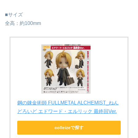
■サイズ
全高：約100mm
鋼の錬金術師 FULLMETAL ALCHEMIST_ねん
どろいど エドワード・エルリック 最終回Ver.
colleizeで探す