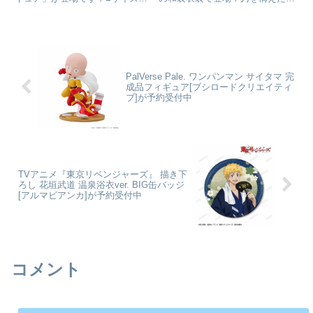
高：約23cmドルフィンウェーブ_
ージング、躍動感のある衣装はど
咲宮入華colleizeで探す
こから見ても見ごたえのある造
形。衣装生地には繊細な五角形の
模様を造形し、鮮やかなグラデー
ションとパール塗装を加えること
で...
PalVerse Pale. ワンパンマン サイタマ 完
成品フィギュア[ブシロードクリエイティ
ブ]が予約受付中
TVアニメ『東京リベンジャーズ』 描き下
ろし 花垣武道 温泉浴衣ver. BIG缶バッジ
[アルマビアンカ]が予約受付中
コメント