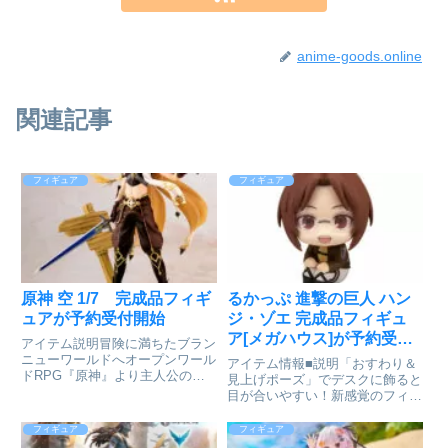
anime-goods.online
関連記事
フィギュア
フィギュア
原神 空 1/7 完成品フィギ
るかっぷ 進撃の巨人 ハン
ュアが予約受付開始
ジ・ゾエ 完成品フィギュ
ア[メガハウス]が予約受付
アイテム説明冒険に満ちたブラン
中
ニューワールドへオープンワール
アイテム情報■説明「おすわり＆
ドRPG『原神』より主人公の
見上げポーズ」でデスクに飾ると
「空」をフィギュア化！衣装の細
目が合いやすい！新感覚のフィギ
かなディテールや装飾を精巧かつ
ュアシリーズです。首が自由に動
魅力的に再現いたしました。単体
かせる！進撃の巨人_るかっぷ ハ
フィギュア
フィギュア
だけでなく、同シリーズで展開し
ンジ・ゾエ(C)諫山創・講談社／