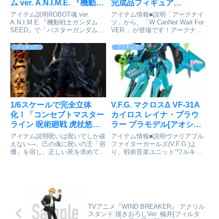
ム ver. A.N.I.M.E. 『機動戦
完成品フィギュア
士ガンダムSEED』
[Myethos]が予約受付中
アイテム説明ROBOT魂 ver.
アイテム情報■説明「アークナイ
[BANDAI SPIRITS]が予約
A.N.I.M.E.『機動戦士ガンダム
ツ」から、「W CanNot Wait For
SEED』で「バスターガンダム」
VER.」が登場です！アークナイ
受付開始
が登場！遂に初期5機のガンダム
ツ_Gift+ W CanNot Wait For
が勢揃いする。MS本体からアー
VER.© 2018 Yostar, Inc.,2017
フィギュア
フィギュア
ムで接続する2丁の大型銃の連結
Hypergryph...
ギミックや豊富なエフェクトなど
見どころの多い...
1/6スケールで完全立体
V.F.G. マクロスΔ VF-31A
化！「コンセプトマスター
カイロス レイナ・プラウ
ライン 呪術廻戦 虎杖悠
ラー プラモデル[アオシマ]
仁」が予約受付開始
が予約受付開始
アイテム説明呪いは呪いでしか祓
アイテム情報■説明ヴァリアブル
えない―。己の魂に呪いの王「宿
ファイターガールズ(V.F.G.)よ
儺」を宿し、正しい死を求めて戦
り、戦術音楽ユニット“ワルキュ
う青年・虎杖悠仁。大ヒットTV
ーレ”の第三弾として、レイナ・
アニメ『呪術廻戦』の主人公を、
プラウラーが登場！オリジナルカ
1/6スケールで完全立体化！宿儺
ラーリングのVF-31Aカイロスを
の猛毒に耐えられる、千年生まれ
組み合わせて遊ぶことができる可
なかった逸材・虎杖悠仁。天真...
動プラモデルで、展示...
TVアニメ『WIND BREAKER』 アクリル
スタンド 描きおろしVer. 楡井[フィルタ