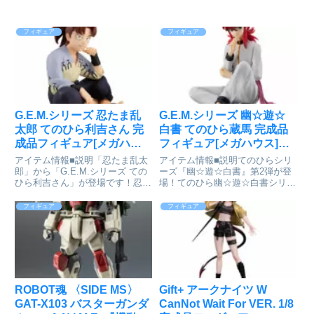
フィギュア
フィギュア
G.E.M.シリーズ 忍たま乱
G.E.M.シリーズ 幽☆遊☆
太郎 てのひら利吉さん 完
白書 てのひら蔵馬 完成品
成品フィギュア[メガハウ
フィギュア[メガハウス]が
ス]が予約受付中
予約受付中
アイテム情報■説明「忍たま乱太
アイテム情報■説明てのひらシリ
郎」から「G.E.M.シリーズ ての
ーズ『幽☆遊☆白書』第2弾が登
ひら利吉さん」が登場です！忍た
場！てのひら幽☆遊☆白書シリー
ま乱太郎_G.E.M.シリーズ ての
ズ（別売）と一緒に飾ろう！専用
ひら利吉さん通販サイトで検索す
台座付属■サイズ全高約90mm幽
フィギュア
フィギュア
る
☆遊☆白書_G.E.M.シリーズ て
のひら蔵馬colleizeで探す
ROBOT魂 〈SIDE MS〉
Gift+ アークナイツ W
GAT-X103 バスターガンダ
CanNot Wait For VER. 1/8