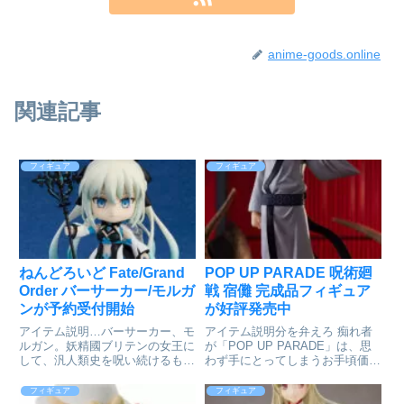
anime-goods.online
関連記事
フィギュア
フィギュア
ねんどろいど Fate/Grand
POP UP PARADE 呪術廻
Order バーサーカー/モルガ
戦 宿儺 完成品フィギュア
ンが予約受付開始
が好評発売中
アイテム説明…バーサーカー、モ
アイテム説明分を弁えろ 痴れ者
ルガン。妖精國ブリテンの女王に
が「POP UP PARADE」は、思
して、汎人類史を呪い続けるもの
わず手にとってしまうお手頃価
大人気スマホゲーム『Fate/Grand
格、全高17～18cmの飾りやすい
Order』より、バーサーカーのサ
サイズ、スピーディにお届けな
フィギュア
フィギュア
ーヴァント「モルガン」がねんど
ど、フィギュアファンにやさしい