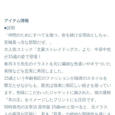
アイテム情報
■説明
「仲間のためにすべてを抛つ。命を賭ける理由としちゃ、
至極真っ当な部類だぜ。」
大人気コミック「文豪ストレイドッグス」より、中原中也
が15歳の姿で登場！
春河３５先生のイラストを元に繊細な色遣いやギラついた
表情などを忠実に再現しました。
15歳という年齢相応のファッションが細身のスタイルを
際立たせながらも、眼光は強者に相応しい鋭さを放ってい
ます。色味にこだわったジャケットに施された、彼の通称
『羊の王』をイメージしたプリントにも注目です。
同時発売の太宰治 原作版 15歳ver.と並べると、元イラス
トの再現が可能に。若き『双黒』の絶妙な関係性を感じさ