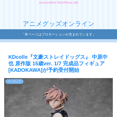
Just another WordPress site
アニメグッズオンライン
「本ページはプロモーションが含まれています」
KDcolle『文豪ストレイドッグス』 中原中
也 原作版 15歳ver. 1/7 完成品フィギュア
[KADOKAWA]が予約受付開始
フィギュア