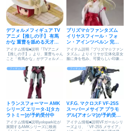
ろいどで登場です！表情パーツ：
カタチを追求したフィギュアシリ
「冷静顔」「戦...
ーズです。TVアニメ『...
デフォルメフィギュア TV
プリズマ☆ファンタズム
アニメ【推しの子】 有馬
イリヤスフィール・フォ
かな 重曹を舐める天才子
ン・アインツベルン 完成
役Ver. 完成品フィギュア
品フィギュア[ユニオンク
アイテム情報■説明『TVアニメ
アイテム説明『プリズマ☆ファン
[グッドスマイルアーツ上
リエイティブ]が好評発売
【推しの子】』より、重曹ちゃん
タズム』よりイリヤが立体化巫女
こと「有馬かな」がデフォルメフ
服に身を包み、可愛らしい印象
海]が予約受付中
中
ィギュアになって登場です！■サ
に！服や髪留めにもリボンがあし
イズ全高:約55mm【推しの子】_
らわれており、少女らしさを強調
フィギュア
フィギュア
デフォルメフィギュア 有馬かな
します。愛くるしい姿のイリヤ
重曹を舐める天才子役
を、是非お手元でご堪能下さい！
Ver.colleizeで探す
※画像はイメージです。実際の商
品と...
トランスフォーマー AMK
V.F.G. マクロスF VF-25S
シリーズ エリータ-1[タカ
スーパーメサイア プラモ
ラトミー]が予約受付中
デル[アオシマ]が予約受付
中
アイテム情報■説明yolopark社が
アイテム情報■説明VFガールシリ
展開するAMKシリーズに映画
ーズより、「VF-25S メサイア」