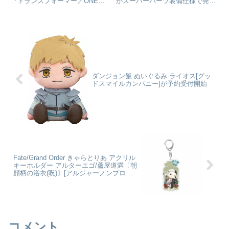
『トランスフォーマー／ONE』
がスーパーパーツ装備仕様で発売
のメインキャラクター達が登場。
決定！ファイターモードの圧倒的
商品は塗装済みとなっており、取
ボリューム感に、主翼の可変やマ
扱説明書の通りに各部を組み立て
イクロミサイルポッドのカバー開
ていくだけで自由なポーズがとれ
閉が可能。ガウォークモードでの
て、映画のシーンも再現で...
機体脚部の自由な可動や...
ダンジョン飯 ぬいぐるみ ライオス[グッ
ドスマイルカンパニー]が予約受付開始
Fate/Grand Order きゃらとりあ アクリル
キーホルダー アルターエゴ/蘆屋道満〔朝
顔柄の浴衣(呪)〕[アルジャーノンプロダ
クト]が予約受付開始
コメント