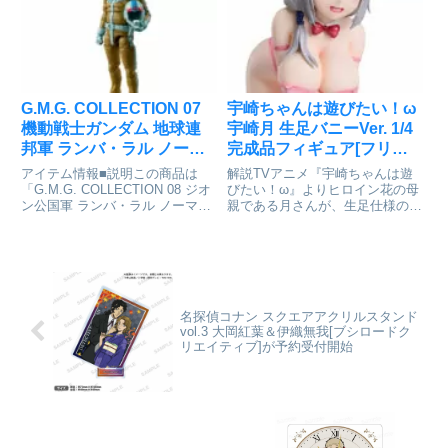
象外となります。予めご了承下さ
探す
い。北斗の拳_超像可動 サウザー
Copyright(C)Co...
G.M.G. COLLECTION 07
宇崎ちゃんは遊びたい！ω
機動戦士ガンダム 地球連
宇崎月 生足バニーVer. 1/4
邦軍 ランバ・ラル ノーマ
完成品フィギュア[フリー
ルスーツVer. 可動フィギュ
イング]が予約受付開始
アイテム情報■説明この商品は
解説TVアニメ『宇崎ちゃんは遊
ア[メガハウス]が予約受付
「G.M.G. COLLECTION 08 ジオ
びたい！ω』よりヒロイン花の母
ン公国軍 ランバ・ラル ノーマル
親である月さんが、生足仕様のバ
中
スーツVer.」1セットのみが入っ
ニー姿で再び登場です！月さんら
てます。機動戦士ガンダム
しい物腰の柔らかそうな笑顔を再
_G.M.G. COLLECTION 08 ジオ
現しました。娘にも負けない、母
ン公国軍 ランバ・ラル ノ...
性溢れる“SUGOI DEKAI”お胸に
もご注目ください！生...
名探偵コナン スクエアアクリルスタンド
vol.3 大岡紅葉＆伊織無我[ブシロードク
リエイティブ]が予約受付開始