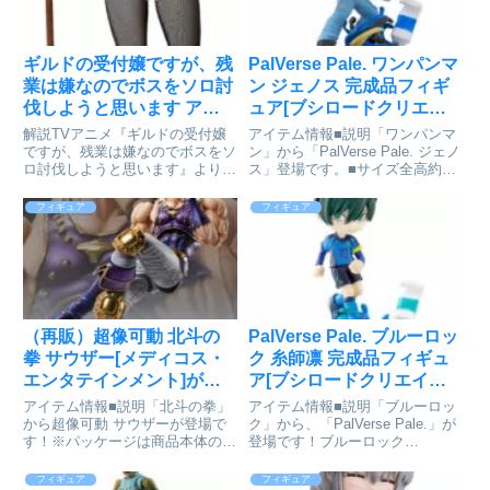
ギルドの受付嬢ですが、残
PalVerse Pale. ワンパンマ
業は嫌なのでボスをソロ討
ン ジェノス 完成品フィギ
伐しようと思います アリ
ュア[ブシロードクリエイ
ナ・クローバー バニーVer.
ティブ]が予約受付中
解説TVアニメ『ギルドの受付嬢
アイテム情報■説明「ワンパンマ
1/4[フリーイング]が予約受
ですが、残業は嫌なのでボスをソ
ン」から「PalVerse Pale. ジェノ
ロ討伐しようと思います』より、
ス」登場です。■サイズ全高約
付中
主人公「アリナ・クローバー」が
105mmワンパンマン_PalVerse
オリジナルのバニースーツ姿で登
Pale. ジェノスcolleizeで探す
フィギュア
フィギュア
場です。バニースーツのカラーリ
ングはオフホワイトを基調とし、
各所にフリルやリボンをあしら
っ...
（再販）超像可動 北斗の
PalVerse Pale. ブルーロッ
拳 サウザー[メディコス・
ク 糸師凛 完成品フィギュ
エンタテインメント]が予
ア[ブシロードクリエイテ
約受付中
ィブ]が予約受付中
アイテム情報■説明「北斗の拳」
アイテム情報■説明「ブルーロッ
から超像可動 サウザーが登場で
ク」から、「PalVerse Pale.」が
す！※パッケージは商品本体の保
登場です！ブルーロック
護材ですので、本体に影響を及ぼ
_PalVerse Pale. 糸師凛©金城宗
すような破損を除き、交換対応対
幸・ノ村優介／講談社colleizeで
フィギュア
フィギュア