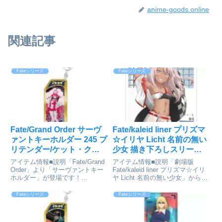
anime-goods.online
関連記事
Fateシリーズ
Fateシリーズ
Fate/Grand Order サーヴ
Fate/kaleid liner プリズマ
ァントキーホルダー 245 プ
☆イリヤ Licht 名前の無い
リテンダー/ケット・ク
少女 描き下ろしスリーブ
ー・ミコケル[ベルファイ
(クロエ/レースクイーン) パ
アイテム情報■説明「Fate/Grand
アイテム情報■説明「劇場版
ン]が予約受付開始
ック[キース]が予約受付開
Order」より「サーヴァントキー
Fate/kaleid liner プリズマ☆イリ
ホルダー」が登場です！
ヤ Licht 名前の無い少女」から描
始
Fate/Grand Order_サーヴァント
き下ろしスリーブが登場です！劇
キーホルダー 245 プリテンダー/
場版 Fate/kaleid liner プリズマ☆
Fateシリーズ
Fateシリーズ
ケット・クー・ミコケルcolleize
イリヤ Licht 名前の無い少女_描
で探す
き下...