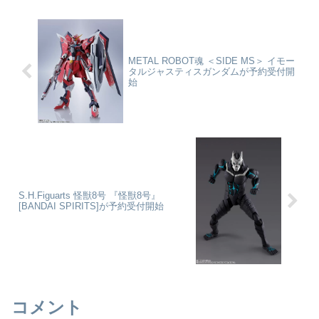
PROJECTAnime Store...
色共にイラストの天使のように可
愛らしい姿を表現することにこだ
わりま...
METAL ROBOT魂 ＜SIDE MS＞ イモー
タルジャスティスガンダムが予約受付開
始
S.H.Figuarts 怪獣8号 『怪獣8号』
[BANDAI SPIRITS]が予約受付開始
コメント