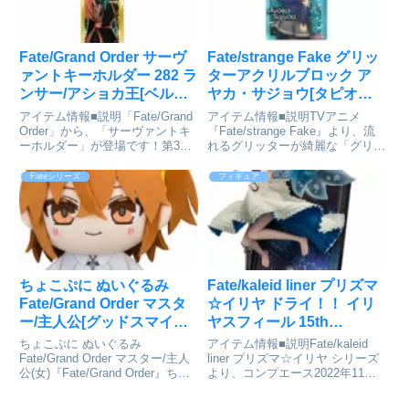
Fate/Grand Order サーヴ
Fate/strange Fake グリッ
ァントキーホルダー 282 ラ
ターアクリルブロック ア
ンサー/アショカ王[ベルフ
ヤカ・サジョウ[タピオカ]
ァイン]が予約受付開始
が予約受付中
アイテム情報■説明「Fate/Grand
アイテム情報■説明TVアニメ
Order」から、「サーヴァントキ
『Fate/strange Fake』より、流
ーホルダー」が登場です！第36
れるグリッターが綺麗な「グリッ
弾 全8種■サイズ（縦）
ターアクリルブロック」が登場！
90mm×（横）35mm×（厚）
自立するのでそのまま飾れる！オ
Fateシリーズ
フィギュア
3mmFate/Grand Order_サーヴァ
ーロラ箔のデザイン入りです。■
ントキーホルダー282 ランサ...
サイズ
H85×W55×D10mmFate/st...
ちょこぷに ぬいぐるみ
Fate/kaleid liner プリズマ
Fate/Grand Order マスタ
☆イリヤ ドライ！！ イリ
ー/主人公[グッドスマイル
ヤスフィール 15th
カンパニー]が予約受付開
Anniversary ver. 1/7 完成
ちょこぷに ぬいぐるみ
アイテム情報■説明Fate/kaleid
始
品フィギュア
Fate/Grand Order マスター/主人
liner プリズマ☆イリヤ シリーズ
公(女)『Fate/Grand Order』​ちょ
より、コンプエース2022年11月
[KADOKAWA]が予約受付
こぷに​ ぬいぐる​み マスター/主人
号の表紙を飾った15周年イラス
開始
公(女)© TYPE-MOON / FGO
トをモチーフに立体化！原型、彩