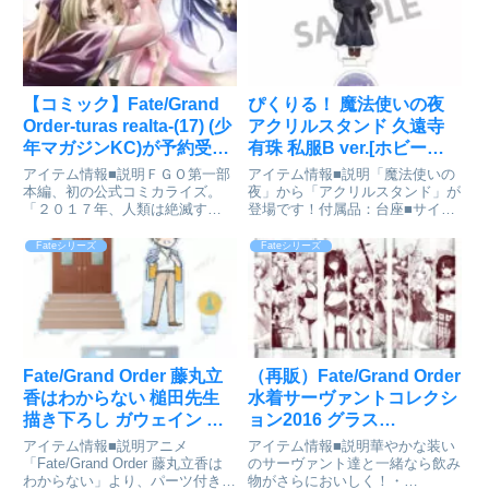
【コミック】Fate/Grand
ぴくりる！ 魔法使いの夜
Order-turas realta-(17) (少
アクリルスタンド 久遠寺
年マガジンKC)が予約受付
有珠 私服B ver.[ホビース
開始
トック]が予約受付開始
アイテム情報■説明ＦＧＯ第一部
アイテム情報■説明「魔法使いの
本編、初の公式コミカライズ。
夜」から「アクリルスタンド」が
「２０１７年、人類は絶滅す
登場です！付属品：台座■サイズ
る。」人理継続保障機関カルデア
縦約83mm×横約52mm キャラク
によって観測されていた未来領域
ターによって多少異なります。魔
Fateシリーズ
Fateシリーズ
の消失が、終末を証明。２００４
法使いの夜_ぴくりる! アクリル
年にその原因が存在すると仮定し
スタンド 久遠寺有珠 私服B
たカルデアは擬似霊子転移により
Ver.colleiz...
原因の...
Fate/Grand Order 藤丸立
（再販）Fate/Grand Order
香はわからない 槌田先生
水着サーヴァントコレクシ
描き下ろし ガウェイン 梅
ョン2016 グラス
雨の合間に パーツ付きBIG
Ver.Girls[コスパ]が予約受
アイテム情報■説明アニメ
アイテム情報■説明華やかな装い
アクリルスタンド[アルマ
付開始
「Fate/Grand Order 藤丸立香は
のサーヴァント達と一緒なら飲み
わからない」より、パーツ付き
物がさらにおいしく！・
ビアンカ]が予約受付中