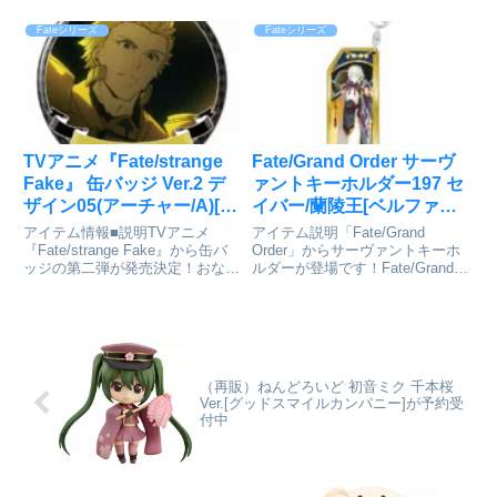
BIGアクリルスタンドの登場で
『Fate/Grand Order』内イベン
す。槌田先生 描き下ろしイラス
ト、FGO 2016 Summer カルデア
Fateシリーズ
Fateシリーズ
トのガウェインとクラスアイコン
サマーメモリー ～癒やしのホワ
のモチーフを、パーツ付きのBIG
イトビーチ～にスポットを当てた
なアクリルスタンドに...
グラス。華...
TVアニメ『Fate/strange
Fate/Grand Order サーヴ
Fake』 缶バッジ Ver.2 デ
ァントキーホルダー197 セ
ザイン05(アーチャー/A)[ラ
イバー/蘭陵王[ベルファイ
イセンスエージェント]が
ン]が予約受付開始
アイテム情報■説明TVアニメ
アイテム説明「Fate/Grand
予約受付中
『Fate/strange Fake』から缶バ
Order」からサーヴァントキーホ
ッジの第二弾が発売決定！おなじ
ルダーが登場です！Fate/Grand
みのサイズよりひと回り大きい、
Order_サーヴァントキーホルダー
パッと目を引く存在感☆バッグ等
197 セイバー/蘭陵王©TYPE-
に付けてお楽しみいただけます。
MOON / FGO PROJECTcolleize
Fate/strange Fake_缶バッジ ...
で探す
（再販）ねんどろいど 初音ミク 千本桜
Ver.[グッドスマイルカンパニー]が予約受
付中