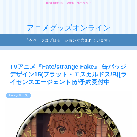
Just another WordPress site
アニメグッズオンライン
「本ページはプロモーションが含まれています」
TVアニメ『Fate/strange Fake』 缶バッジ
デザイン15(フラット・エスカルドス/B)[ラ
イセンスエージェント]が予約受付中
Fateシリーズ