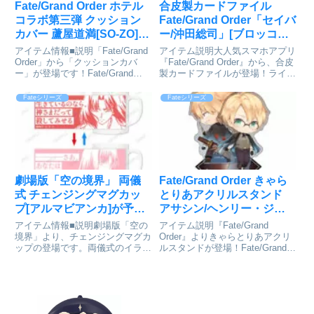
Fate/Grand Order ホテル
合皮製カードファイル
コラボ第三弾 クッション
Fate/Grand Order「セイバ
カバー 蘆屋道満[SO-ZO]が
ー/沖田総司」[ブロッコリ
予約受付開始
ー]が予約受付開始
アイテム情報■説明「Fate/Grand
アイテム説明大人気スマホアプリ
Order」から「クッションカバ
『Fate/Grand Order』から、合皮
ー」が登場です！Fate/Grand
製カードファイルが登場！ライン
Order_ホテルコラボ第三弾 クッ
ナップは「セイバー/アルトリ
ションカバー 蘆屋道満©TYPE-
ア・ペンドラゴン」「ルーラー/
Fateシリーズ
Fateシリーズ
MOON / FGO PROJECT通販サ
ジャンヌ・ダルク」「セイバー/
イトで検索する
沖田総司」「セイバー/ネロ・ク
ラウディウス〔ブ...
劇場版「空の境界」 両儀
Fate/Grand Order きゃら
式 チェンジングマグカッ
とりあアクリルスタンド
プ[アルマビアンカ]が予約
アサシン/ヘンリー・ジキ
受付開始
ル＆ハイドが予約受付開始
アイテム情報■説明劇場版「空の
アイテム説明『Fate/Grand
境界」より、チェンジングマグカ
Order』よりきゃらとりあアクリ
ップの登場です。両儀式のイラス
ルスタンドが登場！Fate/Grand
ト、印象的な台詞をチェンジング
Order_きゃらとりあアクリルスタ
マグカップに仕上げました。温度
ンド アサシン/ヘンリー・ジキル
に反応する特殊なインクを使⽤し
&ハイド©TYPE-MOON / FGO
ており、マグカップに温かい飲み
PROJECTcol...
物を⼊れると、両儀式の台詞と