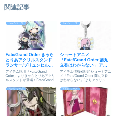
関連記事
Fateシリーズ
Fateシリーズ
Fate/Grand Order きゃら
ショートアニメ
とりあアクリルスタンド
「Fate/Grand Order 藤丸
ランサー/ブリュンヒルデ
立香はわからない」 アク
が予約受付開始
リルキーホルダー マシ
アイテム説明『Fate/Grand
アイテム情報■説明"ショートアニ
ュ・キリエライト[コンテ
Order』よりきゃらとりあアクリ
メ「Fate/Grand Order 藤丸立香
ルスタンドが登場！Fate/Grand
はわからない」"よりアクリルキ
ンツシード]が予約受付開
Order_きゃらとりあアクリルスタ
ーホルダーが発売！■サイズ全高
始
ンド ランサー/ブリュンヒルデ
約50mmFate/Grand Order 藤丸立
Fateシリーズ
Fateシリーズ
©TYPE-MOON / FGO
香はわからない_アクリルキーホ
PROJECTcolleize...
ルダー マシュ・キリエ...