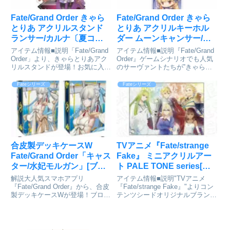
Fate/Grand Order きゃら
Fate/Grand Order きゃら
とりあ アクリルスタンド
とりあ アクリルキーホル
ランサー/カルナ〔夏コー
ダー ムーンキャンサー/ア
デ〕[アルジャーノンプロ
ーキタイプ：アース[アル
アイテム情報■説明「Fate/Grand
アイテム情報■説明『Fate/Grand
ダクト]が予約受付開始
ジャーノンプロダクト]が
Order」より、きゃらとりあアク
Order』ゲームシナリオでも人気
リルスタンドが登場！お気に⼊り
のサーヴァントたちが‟きゃらと
予約受付開始
のキャラクターを集めて、デスク
りあ”新ラインナップで登場！■サ
周りを彩ろう！同時発売のアクリ
イズ（約）：W52mm×H85mm以
Fateシリーズ
Fateシリーズ
ルキーホルダーと合わせてゲット
内 ※キャラクターによって異な
しよう！■サイズ本体サイズ：
ります。Fate/Grand Ord...
W100×H10...
合皮製デッキケースW
TVアニメ『Fate/strange
Fate/Grand Order「キャス
Fake』 ミニアクリルアー
ター/水妃モルガン」[ブロ
ト PALE TONE series[コ
ッコリー]が予約受付開始
ンテンツシード]が予約受
解説大人気スマホアプリ
アイテム情報■説明"TVアニメ
付中
『Fate/Grand Order』から、合皮
『Fate/strange Fake』"よりコン
製デッキケースWが登場！ブロッ
テンツシードオリジナルブランド
コリーが送るデッキケースの人気
PALE TONE seriesから、ミニア
商品、ポケット2つで収納力抜群
クリルアートが発売！ビス付き■
の「合皮製デッキケースW」。手
サイズ約
触りがよく耐久度の高い合皮素材
128mm×182mmFate/strange F...