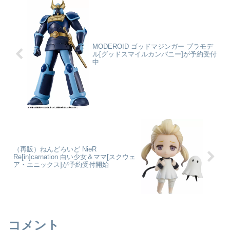
で作られたデッキケース...
MODEROID ゴッドマジンガー プラモデ
ル[グッドスマイルカンパニー]が予約受付
中
（再販）ねんどろいど NieR
Re[in]carnation 白い少女＆ママ[スクウェ
ア・エニックス]が予約受付開始
コメント