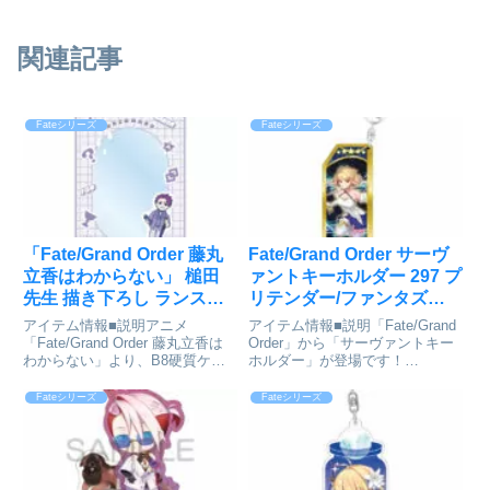
関連記事
Fateシリーズ
Fateシリーズ
「Fate/Grand Order 藤丸
Fate/Grand Order サーヴ
立香はわからない」 槌田
ァントキーホルダー 297 プ
先生 描き下ろし ランスロ
リテンダー/ファンタズム
ット 梅雨の合間に B8硬質
ーン[ベルファイン]が予約
アイテム情報■説明アニメ
アイテム情報■説明「Fate/Grand
ケース[アルマビアンカ]が
受付開始
「Fate/Grand Order 藤丸立香は
Order」から「サーヴァントキー
わからない」より、B8硬質ケー
ホルダー」が登場です！
予約受付開始
スの登場です。槌田先生 描き下
Fate/Grand Order_サーヴァント
ろしイラストのランスロットと聖
キーホルダー297 プリテンダー／
Fateシリーズ
Fateシリーズ
杯、カルデアのマーク、クラスア
ファンタズムーン©TYPE-MOON
イコンなどをデザインしてケース
/ FGO PROJEC...
に仕上げました。B8...