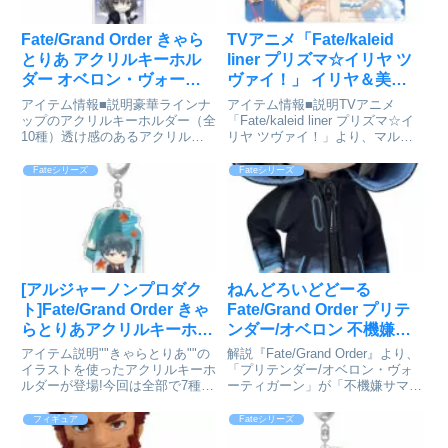
Fate/Grand Order きゃら
TVアニメ「Fate/kaleid
とりあ アクリルキーホル
liner プリズマ☆イリヤ ツ
ダー オベロン・ヴォーテ
ヴァイ！」 イリヤ＆美遊
ィガーン[アルジャーノン
マルチデスクマット
アイテム情報■説明豪華ラインナ
アイテム情報■説明TVアニメ
プロダクト]が予約受付開
ver.B[アルマビアンカ]が予
ップのアクリルキーホルダー（全
「Fate/kaleid liner プリズマ☆イ
10種）透け感のあるアクリルで
リヤ ツヴァイ！」より、マルチ
始
約受付中
ギュッと詰め込んだ瓶を表現した
デスクマットの登場です。イリヤ
FGOの世界観を持ち歩く⼈気の
スフィール‧フォン‧アインツベル
Fateシリーズ
Fateシリーズ
アイテム！■サイズ約
ン、美遊‧エーデルフェルトのイ
W52mm×H85mm以内 ※キャラ
ラストをマルチデスクマットに仕
クターによって異なります。
上げました...
Fate...
[アルジャーノンプロダク
ねんどろいどどーる
ト]Fate/Grand Order きゃ
Fate/Grand Order プリテ
らとりあアクリルキーホル
ンダー/オベロン 不機嫌サ
ダー セイバー/斎藤一の紹
マー・オベロンVer.[オラン
アイテム説明""きゃらとりあ""の
解説『Fate/Grand Order』より、
介
ジュ・ルージュ]が予約受
イラストを使ったアクリルキーホ
「プリテンダー/オベロン・ヴォ
ルダーが登場!今回は全部で7種
ーティガーン」が「不機嫌サマ
付開始
類！Fate/Grand Order きゃらと
ー・オベロン」衣装でねんどろい
りあアクリルキーホルダー セイ
どどーる化！ねんどろいどどーる
フィギュア
Fateシリーズ
バー/斎藤一©TYPE-MOON /
は、頭部サイズはねんどろいど、