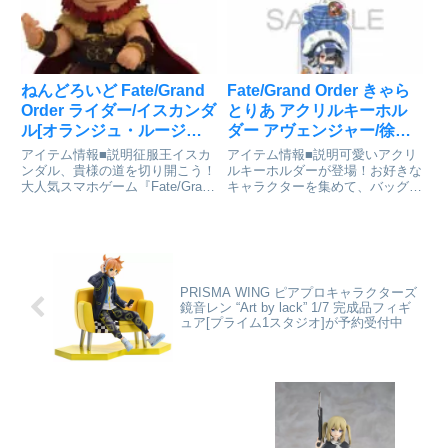
FGO PROJECTcolle...
体のサイズは布のお洋服も着せや
すい大きさの、豊...
ねんどろいど Fate/Grand
Fate/Grand Order きゃら
Order ライダー/イスカンダ
とりあ アクリルキーホル
ル[オランジュ・ルージュ]
ダー アヴェンジャー/徐福
が予約受付開始
[アルジャーノンプロダク
アイテム情報■説明征服王イスカ
アイテム情報■説明可愛いアクリ
ト]が予約受付中
ンダル、貴様の道を切り開こう！
ルキーホルダーが登場！お好きな
大人気スマホゲーム『Fate/Grand
キャラクターを集めて、バッグや
Order』より、ライダーのサーヴ
鍵に付けていつでも⼀緒にお出か
ァント「イスカンダル」がねんど
けできます。アクリルスタンドも
ろいどで登場です！●表情パー
同時発売！Fate/Grand Order_き
ツ：「微笑み顔」「笑顔」●オプ
ゃらとりあ アクリルキーホルダ
ションパーツ：「...
ー アヴェンジ...
PRISMA WING ピアプロキャラクターズ
鏡音レン “Art by lack” 1/7 完成品フィギ
ュア[プライム1スタジオ]が予約受付中