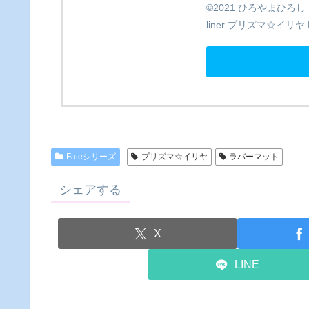
©2021 ひろやまひろし・T
liner プリズマ☆イ
Fateシリーズ
プリズマ☆イリヤ
​​ラバーマット
シェアする
X
LINE