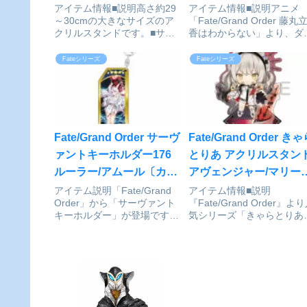
アクリルスタンド(クロエ/
イカットマウスパッド[
アイテム情報■説明高さ約29
アイテム情報■説明アニメ
～30cmの大きなサイズのア
「Fate/Grand Order 藤丸
セーラー水着)[カーテン
ルマビアンカ]が予約受
クリルスタンドです。■サイ
香はわからない」より、ダ
魂]が予約受付中
中
ズ高さ：約29～30cm 厚
カットマウスパッドの登場
み：5mm劇場版 Fate/kaleid
す。藤丸立香の印象的なシ
Fateシリーズ
Fateシリーズ
liner プリズマ☆イリヤ Licht
ンを、ダイカットのマウス
名前の無い少女_描き下ろし
ッドに仕上げました。裏面
特大アクリルスタンド...
ゴム加工された生地を使用
ており、滑り止めが...
Fate/Grand Order サーヴ
Fate/Grand Order き
ァントキーホルダー176
とりあ アクリルスタン
ルーラー/アムール〔カレ
アヴェンジャー/マリー
ン〕が予約受付開始
アントワネット〔オル
アイテム説明「Fate/Grand
アイテム情報■説明
Order」から「サーヴァント
『Fate/Grand Order』よ
タ〕[アルジャーノンプ
キーホルダー」が登場です！
気シリーズ「きゃらとりあ
ダクト]が予約受付開始
Fate/Grand Order_サーヴァ
の最新ラインナップをご紹
ントキーホルダー176 ルーラ
今回のラインナップ追加に
ー/アムール〔カレン〕
り、きゃらとりあイラスト
©TYPE-MOON / FGO
200体を突破しました！！
PROJECTcol...
イズW100mm×H100mm ※
フレームサイズ...