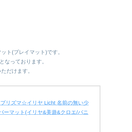
ット(プレイマット)です。
)となっております。
いただけます。
iner プリズマ☆​イリヤ Licht 名前の​無い​少
バーマット(イリヤ&美遊&クロエ/バニ