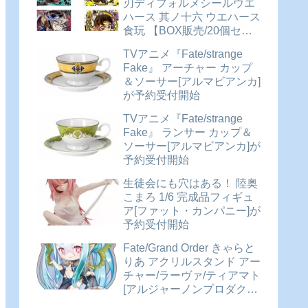
刃ディフォルメシールウエ
ハース 其ノ十六 ウエハース
食玩 【BOX販売/20個セッ
ト】が予約受付開始
TVアニメ『Fate/strange
Fake』 アーチャー カップ
＆ソーサー[アルマビアンカ]
が予約受付開始
TVアニメ『Fate/strange
Fake』 ランサー カップ＆
ソーサー[アルマビアンカ]が
予約受付開始
生徒会にも穴はある！ 陸奥
こまろ 1/6 完成品フィギュ
ア[ファット・カンパニー]が
予約受付開始
Fate/Grand Order きゃらと
りあ アクリルスタンド アー
チャー/ラーヴァ/ティアマト
[アルジャーノンプロダクト]
が予約受付開始