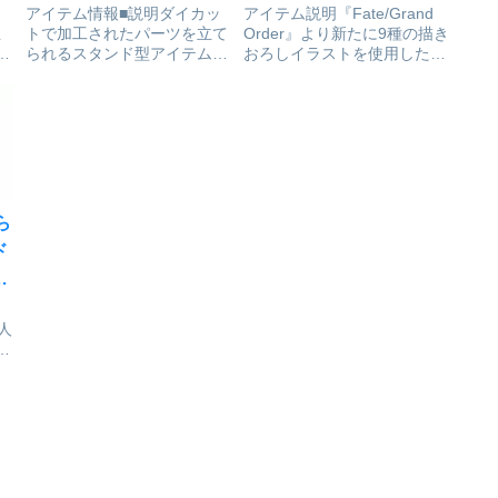
ア
ズ」22/斎藤一×ポムポム
ルジャーノンプロダクト]
アイテム情報■説明ダイカッ
アイテム説明『Fate/Grand
立
トで加工されたパーツを立て
Order』より新たに9種の描き
付
プリン(コラボイラスト)
が予約受付開始
イ
られるスタンド型アイテムで
おろしイラストを使用した
[A3]が予約受付開始
で
す。裏面は無地の白となりま
「きゃらとりあ缶 Vol.13」が
ー
す。■サイズ120×120mm以内
登場！※BOX未開封時に限り
パ
(キャラクターによって異な
1BOXで全種コンプリート出
は
ります)Fate/Grand Order×サ
来ます。Fate/Grand Order_
し
ンリオキャラクターズ_アク
きゃらとりあ缶 ...
リルス...
ゃら
ド
・
り人
ロ
」
介
よ
■サ