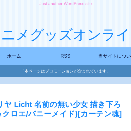
Just another WordPress site
アニメグッズオンライ
ホーム
RSS
当サイトについ
「本ページはプロモーションが含まれています」
マ☆イリヤ Licht 名前の無い少女 描き下ろ
クロエ/バニーメイド)[カーテン魂]