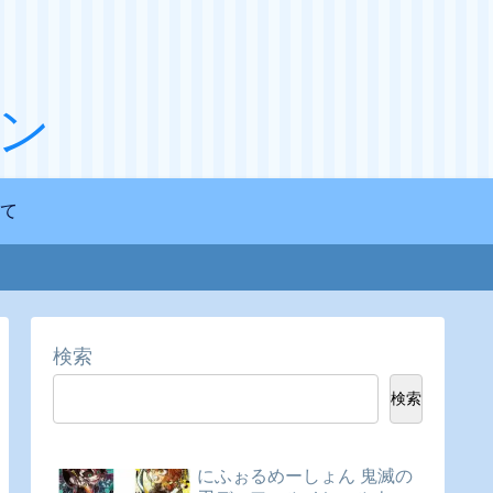
ン
て
検索
検索
にふぉるめーしょん 鬼滅の