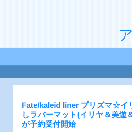
Fate/kaleid liner プリズ
しラバーマット(イリヤ＆美遊＆
が予約受付開始