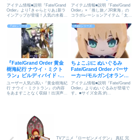
ガン[アルジャーノンプロ
アンカ]が予約受付中
アイテム情報■説明『Fate/Grand
アイテム情報■説明『Fate/Grand
ダクト]が予約受付開始
Order』より｢きゃらとりあ｣新ラ
Order』×「推し旅／JR東海」の
インアップが登場！人気の水着サ
コラボレーションアイテム「太公
ーヴァントと夏衣装の男性サーヴ
望 推し旅コラボver. 特大アクリ
ァントも初登場し､夏らしいイラ
ルスタンド」の登場です。描き下
Fateシリーズ
Fateシリーズ
ストが勢揃い！Fate/Grand
ろしイラストの太公望を、特大サ
Order_きゃらとりあ アクリル
イズのアクリルスタンドに仕上げ
キ...
ました...
『Fate/Grand Order 黄金
ちょこぷに ぬいぐるみ
樹海紀行 ナウイ・ミクト
Fate/Grand Order バーサ
ラン』ビルディバイド -ブ
ーカー/モルガン[オランジ
ライト- ブースターパック
ュ・ルージュ]が予約受付
ユーザー人気の高い『黄金樹海紀
アイテム情報■説明『Fate/Grand
BOX​（16パック​入り）が
開始
行 ナウイ・ミクトラン』の内容
Order』よりぬいぐるみが登場で
をあますことなく収録！出演声優
す。■サイズ全高:約
予約受付開始
陣の豪華サイン箔カードを豊富に
170mmFate/Grand Order_ちょこ
収録！『Fate/Grand Order 黄金
ぷに ぬいぐるみ キャスター/アル
樹海紀行 ナウイ・ミクトラン』
トリア・キャスターcolleizeで探
ビルディバイド -ブライト- ブー
す
スターパッ...
TVアニメ『ローゼンメイデン』 真紅 完