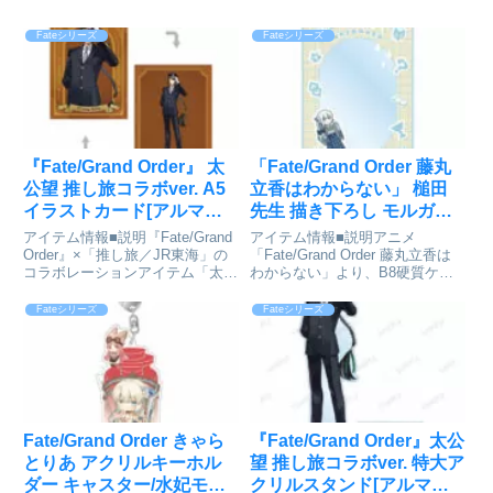
Fateシリーズ
Fateシリーズ
『Fate/Grand Order』 太
「Fate/Grand Order 藤丸
公望 推し旅コラボver. A5
立香はわからない」 槌田
イラストカード[アルマビ
先生 描き下ろし モルガン
アンカ]が予約受付中
梅雨の合間に B8硬質ケー
アイテム情報■説明『Fate/Grand
アイテム情報■説明アニメ
ス[アルマビアンカ]が予約
Order』×「推し旅／JR東海」の
「Fate/Grand Order 藤丸立香は
コラボレーションアイテム「太公
わからない」より、B8硬質ケー
受付開始
望 推し旅コラボver. A5イラスト
スの登場です。槌田先生 描き下
カード」の登場です。描き下ろし
ろしイラストのモルガンと聖杯、
Fateシリーズ
Fateシリーズ
イラストの太公望を、両面印刷の
カルデアのマーク、クラスアイコ
イラストカードに仕上げました。
ンなどをデザインしてケースに仕
お部...
上げました。B8サイ...
Fate/Grand Order きゃら
『Fate/Grand Order』太公
とりあ アクリルキーホル
望 推し旅コラボver. 特大ア
ダー キャスター/水妃モル
クリルスタンド[アルマビ