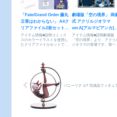
ン...
「Fate/Grand Order 藤丸
劇場版「空の境界」 両
立香はわからない」 A4ク
式 アクリルジオラマ
リアファイル2枚セット
ver.A[アルマビアンカ]
6[KADOKAWA]が予約受
予約受付開始
アイテム情報■説明コミック
アイテム情報■説明劇場版
スのカラーイラストを使用し
「空の境界」より、アクリ
付開始
たクリアファイルセットで
ジオラマの登場です。第⼀
す。■サイズ約
俯瞰⾵景のキービジュアル
220×310mm（A4収納サイ
アクリルジオラマに仕上げ
ズ）Fate/Grand Order 藤丸
した。お部屋やデスクまわ
立香はわからない_A4クリア
などに飾って、キャラクタ
ファイル2枚セット ６colleize
との⽇常をお楽しみくださ
で探す
い。※製造・梱包過程にお
て、細かい...
バニーリナ 1/7 完成品フィギ