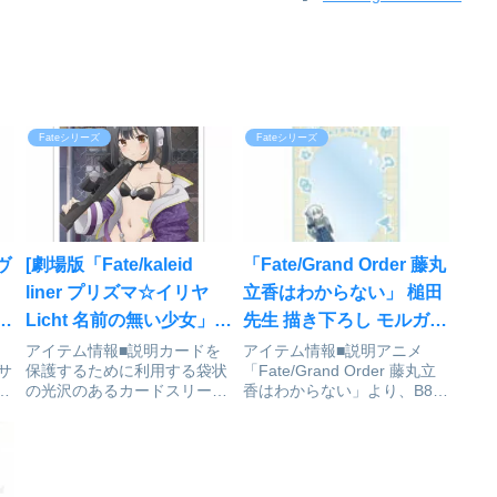
Fateシリーズ
Fateシリーズ
ーヴ
[劇場版「Fate/kaleid
「Fate/Grand Order 藤丸
liner プリズマ☆イリヤ
立香はわからない」 槌田
モ
Licht 名前の無い少女」]
先生 描き下ろし モルガン
ァ
描き下ろしスリーブ(美遊/
梅雨の合間に B8硬質ケー
アイテム情報■説明カードを
アイテム情報■説明アニメ
らサ
保護するために利用する袋状
「Fate/Grand Order 藤丸立
ミリタリー) パック[カー
ス[アルマビアンカ]が予約
登
の光沢のあるカードスリーブ
香はわからない」より、B8硬
テン魂]が予約受付開始
受付開始
です。裏面はイラストが印刷
質ケースの登場です。槌田先
）
されております。表面は透明
生 描き下ろしイラストのモル
サー
となっております。スタンダ
ガンと聖杯、カルデアのマー
6
ードサイズ 1セット 65枚入り
ク、クラスアイコンなどをデ
です。
ザインしてケースに仕上げま