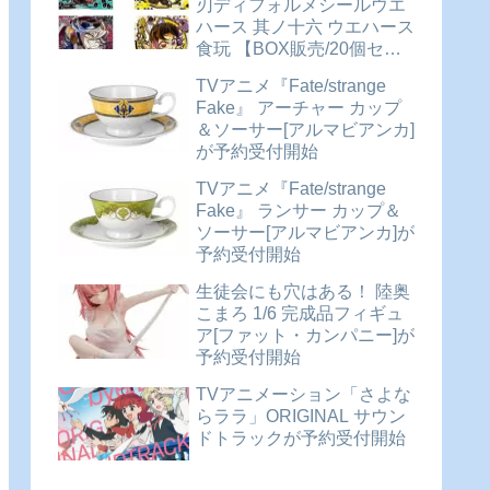
刃ディフォルメシールウエ
ハース 其ノ十六 ウエハース
食玩 【BOX販売/20個セッ
ト】が予約受付開始
TVアニメ『Fate/strange
Fake』 アーチャー カップ
＆ソーサー[アルマビアンカ]
が予約受付開始
TVアニメ『Fate/strange
Fake』 ランサー カップ＆
ソーサー[アルマビアンカ]が
予約受付開始
生徒会にも穴はある！ 陸奥
こまろ 1/6 完成品フィギュ
ア[ファット・カンパニー]が
予約受付開始
TVアニメーション「さよな
らララ」ORIGINAL サウン
ドトラックが予約受付開始