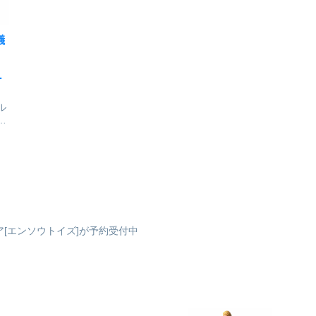
した。B8サイ...
儀
が
ル
章
を
ま
り
ー
い
ュア[エンソウトイズ]が予約受付中