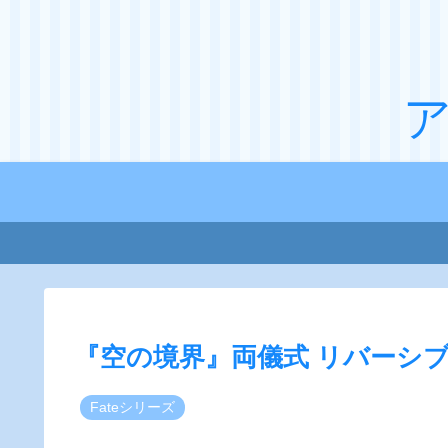
『​空の​境界』両儀式 リバーシ
Fateシリーズ