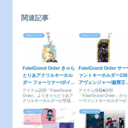
関連記事
Fateシリーズ
Fateシリーズ
Fate/Grand Order きゃら
Fate/Grand Order サ
とりあアクリルキーホル
ァントキーホルダー236
ダー フォーリナー/ボイジ
アヴェンジャー/巌窟王 
ャーが予約受付開始
ンテ・クリスト[ベルフ
アイテム説明『Fate/Grand
アイテム情報■説明
Order』よりきゃらとりあア
「Fate/Grand Order」か
イン]が予約受付開始
クリルキーホルダーが登場！
ーヴァントキーホルダーが
Fate/Grand Order_きゃらと
場です！■サイズ（縦）
りあアクリルキーホルダー フ
90mm×（横）35mm×（厚
Fateシリーズ
Fateシリーズ
ォーリナー/ボイジャー
3mmFate/Grand Order_
©TYPE-MOON / FGO
ヴァントキーホルダー23
PROJECTcoll...
アヴェンジャー/巌窟王 モ