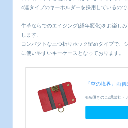
4連タイプのキーホルダーを採用しているので
牛革ならでのエイジング(経年変化)をお楽し
します。
コンパクトな三つ折りホック留めタイプで、
に使いやすいキーケースとなっております。
『​空の​境界』両
©奈須きのこ/講談社・ア