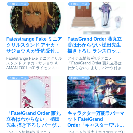
商品、ポケット2つで収納力抜群
ストカード」の登場です。描き下
Fateシリーズ
Fateシリーズ
の「合皮製デッキケースW」。手
ろしイラストのマシュ・キリエラ
触りがよく耐久度の高い合皮素材
イト、ネモ、太公望、イシュタル
で作られたデッキケース...
をイラ...
Fate/strange Fake ミニア
Fate/Grand Order 藤丸立
クリルスタンド アヤカ・
香はわからない 槌田先生
サジョウ A が予約受付開
描き下ろし ランスロット
始
梅雨の合間に パーツ付き
Fate/strange Fake ミニアクリル
アイテム情報■説明アニメ
BIGアクリルスタンド[アル
スタンド アヤカ・サジョウ A
「Fate/Grand Order 藤丸立香は
AMAN-F001-m01ライセンスエー
わからない」より、パーツ付き
マビアンカ]が予約受付中
ジェント(License Agent) Amazon
BIGアクリルスタンドの登場で
の商品レビュー・口コミを見る
す。槌田先生 描き下ろしイラス
Fateシリーズ
Fateシリーズ
AmazonYahoo!ショッピング
トのランスロットとクラスアイコ
ンのモチーフを、パーツ付きの
BIGなアクリルスタンド...
「Fate/Grand Order 藤丸
キャラクター万能ラバーマ
立香はわからない」 槌田
ット Fate/Grand
先生 描き下ろし バーヴァ
Order「キャスター/アルト
ン・シー 梅雨の合間に B8
リア・キャスター」[ブロ
アイテム情報■説明アニメ
アイテム説明大人気スマホアプリ