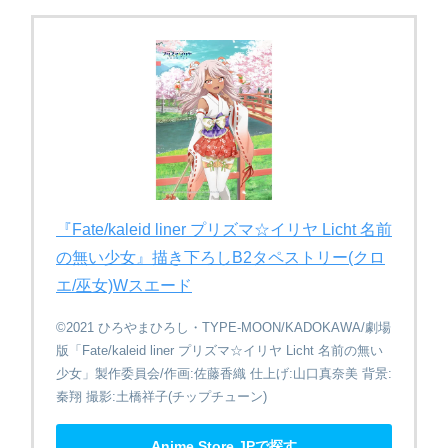
『Fate/kaleid liner プリズマ☆​イリヤ Licht 名前
の​無い​少女』​描き下ろしB2タペストリー(クロ
エ/巫女)Wスエード
©2021 ひろやまひろし・TYPE-MOON/KADOKAWA/劇場
版「Fate/kaleid liner プリズマ☆イリヤ Licht 名前の無い
少女」製作委員会/作画:佐藤香織 仕上げ:山口真奈美 背景:
秦翔 撮影:土橋祥子(チップチューン)
Anime Store.JPで探す