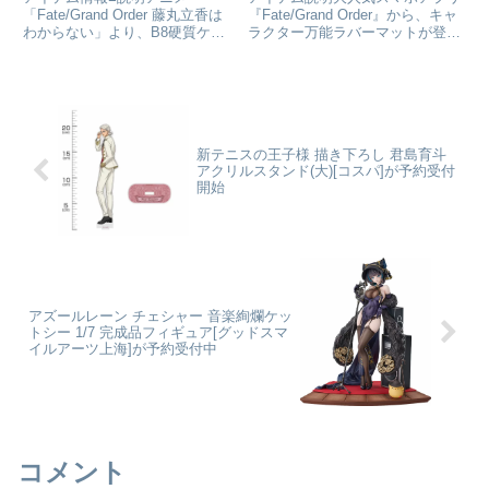
硬質ケース[アルマビアン
ッコリー]が予約受付開始
「Fate/Grand Order 藤丸立香は
『Fate/Grand Order』から、キャ
わからない」より、B8硬質ケー
ラクター万能ラバーマットが登
カ]が予約受付開始
スの登場です。槌田先生 描き下
場！ラインナップは「ライダー／
ろしイラストのバーヴァン・シー
レオナルド・ダ・ヴィンチ」「セ
と聖杯、カルデアのマーク、クラ
イバー／アストルフォ」「キャス
スアイコンなどをデザインしてケ
ター／アルトリア・キャスター」
ースに仕上げました。...
「ライダー／ネモ...
新テニスの王子様 描き下ろし 君島育斗
アクリルスタンド(大)[コスパ]が予約受付
開始
アズールレーン チェシャー 音楽絢爛ケッ
トシー 1/7 完成品フィギュア[グッドスマ
イルアーツ上海]が予約受付中
コメント