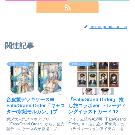
anime-goods.online
関連記事
Fateシリーズ
Fateシリーズ
合皮製デッキケースW
『Fate/Grand Order』 推
Fate/Grand Order「キャス
し旅コラボver. トレーディ
ター/水妃モルガン」[ブロ
ングイラストカード 12個
ッコリー]が予約受付開始
入りBOX[アルマビアンカ]
解説大人気スマホアプリ
アイテム情報■説明『Fate/Grand
が予約受付開始
『Fate/Grand Order』から、合皮
Order』×「推し旅／JR東海」の
製デッキケースWが登場！ブロッ
コラボレーションアイテム「推し
コリーが送るデッキケースの人気
旅コラボver. トレーディングイラ