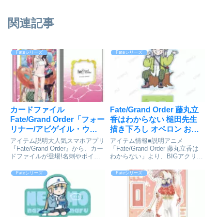
関連記事
Fateシリーズ
Fateシリーズ
カードファイル
Fate/Grand Order 藤丸立
Fate/Grand Order「フォー
香はわからない 槌田先生
リナー/アビゲイル・ウィ
描き下ろし オベロン お花
リアムズ〔夏〕」[ブロッ
見ver. BIGアクリルスタン
アイテム説明大人気スマホアプリ
アイテム情報■説明アニメ
コリー]が予約受付開始
ド[アルマビアンカ]が予約
『Fate/Grand Order』から、カー
「Fate/Grand Order 藤丸⽴⾹は
ドファイルが登場!名刺やポイン
わからない」より、BIGアクリル
受付開始
トカードの整理・コレクションカ
スタンドの登場です。槌⽥先⽣描
ード収納にも最適♪中袋:40ポケッ
き下ろしイラストのオベロンを
Fateシリーズ
Fateシリーズ
ト(1シート4ポケット) ※取り外
BIGなアクリルスタンドに仕上げ
し・追加は出来ません(対応カー
ました。お部屋やデスクまわりな
ドサイ...
どに飾って、キャラ...