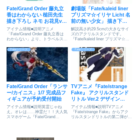
Fate/Grand Order 藤丸立
劇場版「Fate/kaleid liner
香はわからない 槌田先生
プリズマ☆イリヤ Licht 名
描き下ろし ネモ お花見ver.
前の無い少女」 描き下ろ
トラベルステッカー[アル
しアクリルスタンド(クロ
アイテム情報■説明アニメ
解説高さ約29.5cmの大きなサイ
マビアンカ]が予約受付開
エ/巫女)[カーテン魂]が予約
「Fate/Grand Order 藤丸⽴⾹は
ズのアクリルスタンドです。
わからない」より、トラベルステ
『Fate/kaleid liner プリズマ☆​イ
始
受付開始
ッカーの登場です。槌⽥先⽣描き
リヤ Licht 名前の​無い​少女』​描き
下ろしイラストのネモをマット加
下ろし特大アクリルスタンド(ク
Fateシリーズ
Fateシリーズ
⼯されたトラベルステッカーに仕
ロエ/巫女)©2021 ひろやまひろ
上げました。⾝近な持ち物をデコ
し・TYPE-MO...
レーションできるステ...
Fate/Grand Order「ランサ
TVアニメ『Fate/strange
ー/カイニス」1/7 完成品フ
Fake』 アクリルスタンド
ィギュアが予約受付開始
リトル Ver.2 デザイン
03(キャスター)[ライセンス
アイテム情報■説明英霊じゃね
アイテム情報■説明TVアニメ
エージェント]が予約受付
え。オレは……神霊だ！！大人気
『Fate/strange Fake』からアク
スマホゲーム『Fate/Grand
リルスタンドリトルの第二弾が発
中
Order』より、ランサークラスの
売決定！クリアな質感にプリント
サーヴァント「カイニス」を、第
が映えるアクリル製☆お部屋に飾
二部キービジュアルをモチーフに
ってお気に入りのキャラクターと
霊基第二段階の衣装でスケールフ
いつも一緒に♪Fate/strange