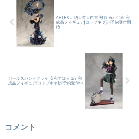
ィギュア化。鍛え抜かれ...
Fak...
ARTFX J 幽☆遊☆白書 飛影 Ver.2 1/8 完
成品フィギュア[コトブキヤ]が予約受付開
始
ガールズバンドクライ 安和すばる 1/7 完
成品フィギュア[コトブキヤ]が予約受付中
コメント