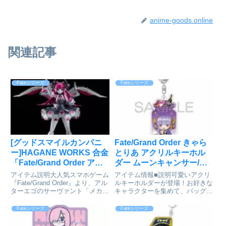
anime-goods.online
関連記事
Fateシリーズ
Fateシリーズ
[グッドスマイルカンパニ
Fate/Grand Order きゃら
ー]HAGANE WORKS 合金
とりあ アクリルキーホル
「Fate/Grand Order アル
ダー ムーンキャンサー/BB
ターエゴ/メカエリチャ
ドバイ[アルジャーノンプ
アイテム説明大人気スマホゲーム
アイテム情報■説明可愛いアクリ
ン」可動フィギュアが予約
ロダクト]が予約受付中
『Fate/Grand Order』より、アル
ルキーホルダーが登場！お好きな
ターエゴのサーヴァント「メカエ
キャラクターを集めて、バッグや
受付開始
リチャン」が合金使用アクション
鍵に付けていつでも⼀緒にお出か
フィギュア「HAGANE
けできます。アクリルスタンドも
Fateシリーズ
Fateシリーズ
WORKS」より登場です！専用設
同時発売！Fate/Grand Order_き
計の可動部分は可動範囲を広く取
ゃらとりあ アクリルキーホルダ