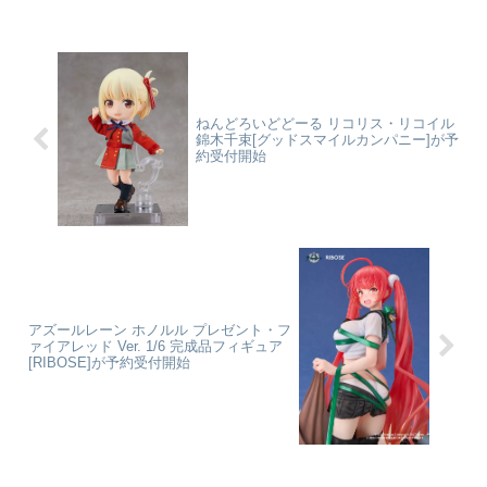
213 ルーラー/上杉謙信©TYPE-
Fate/Grand Order_きゃらとりあ
MOON / FGO PROJECTcolleize
アクリルスタンド キリシュタリ
で探...
ア・ヴォーダイム©TYPE-M...
ねんどろいどどーる リコリス・リコイル
錦木千束[グッドスマイルカンパニー]が予
約受付開始
アズールレーン ホノルル プレゼント・フ
ァイアレッド Ver. 1/6 完成品フィギュア
[RIBOSE]が予約受付開始