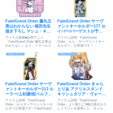
り、アクションフ...
ー ムーンキャ...
Fate/Grand Order 藤丸立
Fate/Grand Order サーヴ
香はわからない 槌田先生
ァントキーホルダー177 セ
描き下ろし マシュ・キリ
イバー/バーゲストが予約
エライト お花見ver. トラベ
受付開始
アイテム情報■説明アニメ
アイテム説明「Fate/Grand
ルステッカー[アルマビア
「Fate/Grand Order 藤丸⽴⾹は
Order」から「サーヴァントキー
わからない」より、トラベルステ
ホルダー」が登場です！
ンカ]が予約受付開始
ッカーの登場です。槌⽥先⽣描き
Fate/Grand Order_サーヴァント
下ろしイラストのマシュ‧キリエ
キーホルダー177 セイバー/バー
Fateシリーズ
Fateシリーズ
ライトをマット加⼯されたトラベ
ゲスト©TYPE-MOON / FGO
ルステッカーに仕上げました。⾝
PROJECTcolleiz...
近な持ち物をデコレー...
Fate/Grand Order サーヴ
Fate/Grand Order きゃら
ァントキーホルダー213 ル
とりあ アクリルスタンド
ーラー/上杉謙信[ベルファ
キリシュタリア・ヴォーダ
イン]が予約受付開始
イム[アルジャーノンプロ
アイテム説明「Fate/Grand
アイテム説明『Fate/Grand
ダクト]が予約受付開始
Order」からサーヴァントキーホ
Order』より新たに9種の描きおろ
ルダーが登場です！Fate/Grand
しイラストを使用した「きゃらと
Order_サーヴァントキーホルダー
りあ」アクリルスタンドが登場！