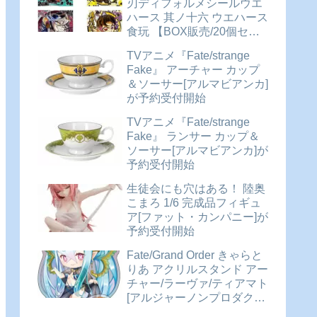
刃ディフォルメシールウエ
ハース 其ノ十六 ウエハース
食玩 【BOX販売/20個セッ
ト】が予約受付開始
TVアニメ『Fate/strange
Fake』 アーチャー カップ
＆ソーサー[アルマビアンカ]
が予約受付開始
TVアニメ『Fate/strange
Fake』 ランサー カップ＆
ソーサー[アルマビアンカ]が
予約受付開始
生徒会にも穴はある！ 陸奥
こまろ 1/6 完成品フィギュ
ア[ファット・カンパニー]が
予約受付開始
Fate/Grand Order きゃらと
りあ アクリルスタンド アー
チャー/ラーヴァ/ティアマト
[アルジャーノンプロダクト]
が予約受付開始