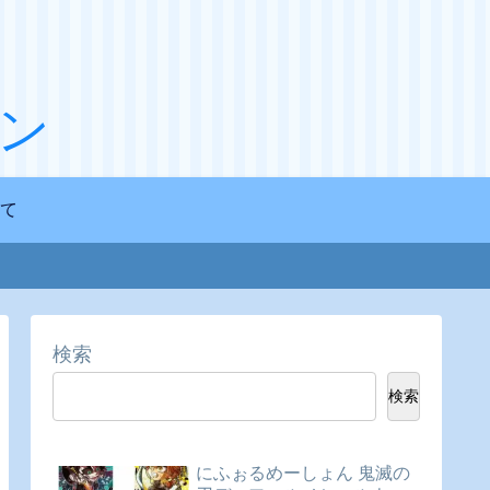
ン
て
検索
検索
にふぉるめーしょん 鬼滅の