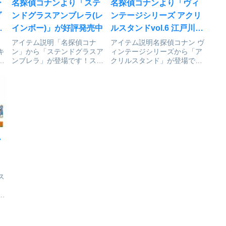
ー
名探偵コナンより「ステ
名探偵コナンより「ヴィ
ダ
ンドグラスアンブレラ(レ
ンテージシリーズ アクリ
インボー)」が好評発売中
ルスタンドvol.6 江戸川コ
ナン」が予約受付開始
アイテム説明「名探偵コナ
アイテム説明名探偵コナン ヴ
キ
ン」から「ステンドグラスア
ィンテージシリーズから「ア
探
ンブレラ」が登場です！ステ
クリルスタンド」が登場で
ル
ンドグラス風の美しい光を放
す！名探偵コナン_ヴィンテ
ベル
つビニール傘が新登場！！ま
ージシリーズ アクリルスタン
読
るで聖堂のような幻想的な空
ド Vol.6 江戸川コナン©青山
ze
間を楽しめます！！名探偵コ
剛昌/小学館・読売テレビ・
ナン_ステンドグラスアンブ
TMS 1996colleizeで探す
レラ(レインボー)©青山剛昌/
小学...
ス
ス
リ
め
名
ー