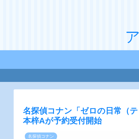
名探偵コナン「ゼロの日常（テ
本梓Aが予約受付開始
名探偵コナン