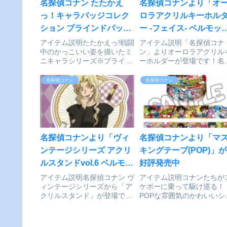
名探偵コナン たたかえ
名探偵コナンより「オ
っ！キャラバッジコレク
ロラアクリルキーホル
ション ブラインドパック
ー -フェイス- ベルモッ
8個入りBOXが予約受付
ト」が予約受付開始
アイテム説明たたかえっ!戦闘
アイテム説明「名探偵コナ
中のかっこいい姿を描いたミ
ン」よりオーロラアクリル
開始
ニキャラシリーズ※ブライン
ーホルダーが登場です！名
ド商品のため、どのデザイン
偵コナン_オーロラアクリ
が届くかは、商品が到着して
キーホルダー -フェイス- 
名探偵コナン
名探偵コナン
からのお楽しみです。名探偵
モット©青山剛昌/小学館・
コナン_たたかえっ!キャラバ
売テレビ・TMS 1996collei
ッジコレクション ブラインド
で探す
パック 1BOX©青山剛昌...
名探偵コナンより「ヴィ
名探偵コナンより「マ
ンテージシリーズ アクリ
キングテープ(POP)」が
ルスタンドvol.6 ベルモッ
好評発売中
ト」が予約受付開始
アイテム説明名探偵コナン ヴ
アイテム説明コナンたちが
ィンテージシリーズから「ア
ケボーに乗って駆け巡る！
クリルスタンド」が登場で
POPな雰囲気のかわいいシ
す！名探偵コナン_ヴィンテ
ーズです。全キャラが楽し
ージシリーズ アクリルスタン
るマスキングテープです。
ド Vol.6 ベルモット©青山剛
探偵コナン_マスキングテ