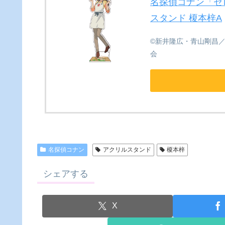
名探偵コナン「ゼ
スタンド 榎本梓A
©新井隆広・青山剛昌
会
名探偵コナン
アクリルスタンド
榎本梓
シェアする
X