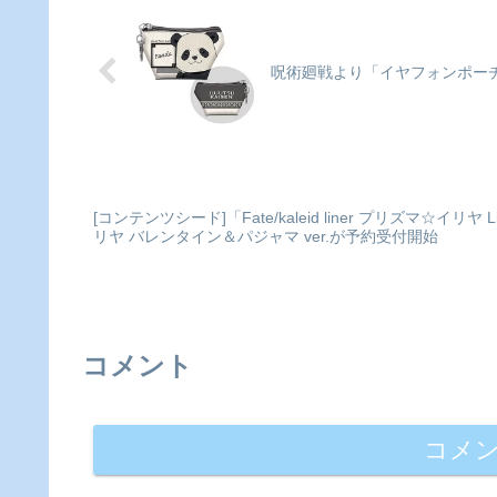
昌/小学館・読売テレビ・
プ(POP)©青山剛昌/小学館
TMS 1996colleizeで探す
読売テレビ・TMS
1996colleizeで探す
呪術廻戦より「イヤフォンポーチVo
[コンテンツシード]「Fate/kaleid liner プリズマ☆イ
リヤ バレンタイン＆パジャマ ver.が予約受付開始
コメント
コメ