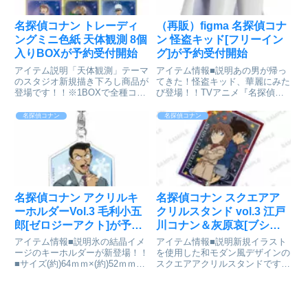
名探偵コナン トレーディ
（再販）figma 名探偵コナ
ングミニ色紙 天体観測 8個
ン 怪盗キッド[フリーイン
入りBOXが予約受付開始
グ]が予約受付開始
アイテム説明「天体観測」テーマ
アイテム情報■説明あの男が帰っ
のスタジオ新規描き下ろし商品が
てきた！怪盗キッド、華麗にみた
登場です！！※1BOXで全種コン
び登場！！TVアニメ『名探偵コ
プリートとなります。名探偵コナ
ナン』より、「江戸川コナン」の
ン_トレーディングミニ色紙 天体
ライバルとして登場する神出鬼没
名探偵コナン
名探偵コナン
観測【コンプリートBOX／
の大泥棒、「怪盗キッド」がみた
1BOX8個入り】©青山剛昌/小学
びfigmaで登場です。名探偵コナ
館・読売テレビ・TMS 1...
ン_figma 怪盗キッド...
名探偵コナン アクリルキ
名探偵コナン スクエアア
ーホルダーVol.3 毛利小五
クリルスタンド vol.3 江戸
郎[ゼロジーアクト]が予約
川コナン＆灰原哀[ブシロ
受付開始
ードクリエイティブ]が予
アイテム情報■説明氷の結晶イメ
アイテム情報■説明新規イラスト
約受付開始
ージのキーホルダーが新登場！！
を使用した和モダン風デザインの
■サイズ(約)64ｍｍ×(約)52ｍｍ名
スクエアアクリルスタンドです！
探偵コナン_アクリルキーホルダ
劇場版でメインとなるキャラクタ
ーVol.3 毛利小五郎©青山剛昌/小
ーをラインナップしております！
学館・読売テレビ・TMS
名探偵コナン_スクエアアクリル
1996colleizeで探す
スタンド vol.3 江戸川コナン&灰