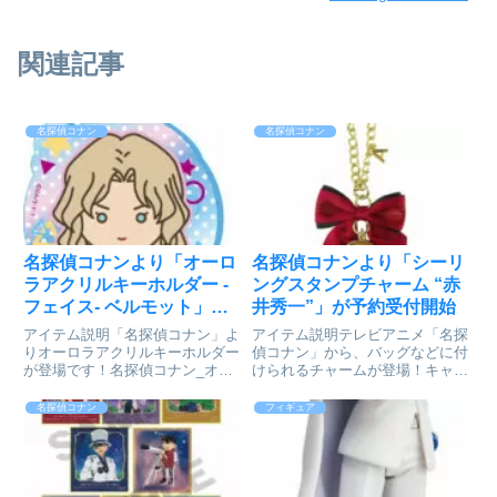
関連記事
名探偵コナン
名探偵コナン
名探偵コナンより「オーロ
名探偵コナンより「シーリ
ラアクリルキーホルダー -
ングスタンプチャーム “赤
フェイス- ベルモット」が
井秀一”」が予約受付開始
予約受付開始
アイテム説明「名探偵コナン」よ
アイテム説明テレビアニメ「名探
りオーロラアクリルキーホルダー
偵コナン」から、バッグなどに付
が登場です！名探偵コナン_オー
けられるチャームが登場！キャラ
ロラアクリルキーホルダー -フェ
クターをモチーフにしたシーリン
イス- ベルモット©青山剛昌/小学
グ型チャームがついています♪名
名探偵コナン
フィギュア
館・読売テレビ・TMS
探偵コナン_シーリングスタンプ
1996colleizeで探す
チャーム 赤井秀一©青山剛昌/小
学館・読売テレビ・TMS 1...