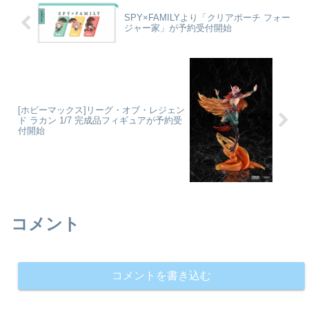
原哀colleizeで...
SPY×FAMILYより「クリアポーチ フォー
ジャー家」が予約受付開始
[ホビーマックス]リーグ・オブ・レジェン
ド ラカン 1/7 完成品フィギュアが予約受
付開始
コメント
コメントを書き込む