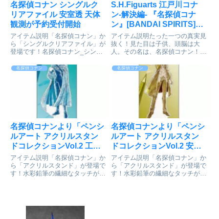
名探偵コナン シングルク
S.H.Figuarts 江戸川コナ
リアファイル 安室透 天体
ン-解決編- 『名探偵コナ
観測が予約受付開始
ン』[BANDAI SPIRITS]が
予約受付開始
アイテム説明「名探偵コナン」か
アイテム説明たった一つの真実見
ら「シングルクリアファイル」が
抜く！見た目は子供、頭脳は大
登場です！名探偵コナン_シング
人。その名は、名探偵コナン！
ルクリアファイル 安室透 天体観
S.H.Figuarts 名探偵コナンシリー
測©青山剛昌/小学館・読売テレ
ズに、「江戸川コナン」が登場！
名探偵コナン
名探偵コナン
ビ・TMS 1996colleizeで探す
豊富な表情パーツと秘密道具パー
ツが付属。様々な事件を解決する
「江戸川コナン」を思...
名探偵コナンより「ペンシ
名探偵コナンより「ペンシ
ルアート アクリルスタン
ルアート アクリルスタン
ドコレクションVol.2 工藤
ドコレクションVol.2 安室
新一」が好評発売中
透」が好評発売中
アイテム説明「名探偵コナン」か
アイテム説明「名探偵コナン」か
ら「アクリルスタンド」が登場で
ら「アクリルスタンド」が登場で
す！水彩鉛筆の繊細なタッチが美
す！水彩鉛筆の繊細なタッチが美
しいアクリルスタンドシリーズの
しいアクリルスタンドシリーズの
第2弾！！名探偵コナン_ペンシ
第2弾！！名探偵コナン_ペンシ
ルアート アクリルスタンドコレ
ルアート アクリルスタンドコレ
クションVol.2 工藤新一©青山剛
クションVol.2 安室透©青山剛昌/
昌/小学館・読売テレビ・...
小学館・読売テレビ・T...