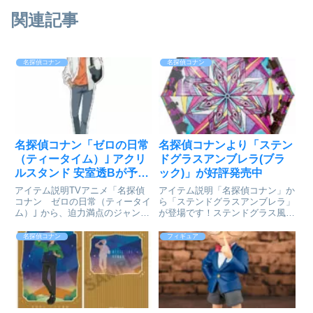
関連記事
名探偵コナン
名探偵コナン
名探偵コナン「ゼロの日常
名探偵コナンより「ステン
（ティータイム）｣ アクリ
ドグラスアンブレラ(ブラ
ルスタンド 安室透Bが予約
ック)」が好評発売中
受付開始
アイテム説明TVアニメ「名探偵
アイテム説明「名探偵コナン」か
コナン ゼロの日常（ティータイ
ら「ステンドグラスアンブレラ」
ム）｣ から、迫力満点のジャンボ
が登場です！ステンドグラス風の
アクリルスタンドが新登場!!名探
美しい光を放つビニール傘が新登
偵コナン「ゼロの日常（ティータ
場！！まるで聖堂のような幻想的
名探偵コナン
フィギュア
イム）｣ アクリルスタンド 安室
な空間を楽しめます！！名探偵コ
透B©新井隆広・青山剛昌／小学
ナン_ステンドグラスアンブレラ
館・「名探偵コナン ゼロ...
(ブラック)©青山剛昌/小学館...