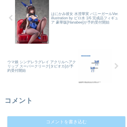
はにかみ彼女 水澄華実 バニーガールVer.
illustration by ピロ水 1/6 完成品フィギュ
ア 豪華版[Hanabee]が予約受付開始
ウマ娘 シンデレラグレイ アクリルヘアク
リップ スーパークリーク[タピオカ]が予
約受付開始
コメント
コメントを書き込む