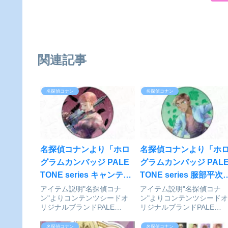
関連記事
名探偵コナン
名探偵コナン
名探偵コナンより「ホロ
名探偵コナンより「ホ
グラムカンバッジ PALE
グラムカンバッジ PAL
TONE series キャンティ
TONE series 服部平次
vol.3」が予約受付開始
vol.3」が予約受付開始
アイテム説明"名探偵コナ
アイテム説明"名探偵コナ
ン"よりコンテンツシードオ
ン"よりコンテンツシードオ
リジナルブランドPALE
リジナルブランドPALE
TONE seriesから、ホログラ
TONE seriesから、ホログ
ムカンバッジが発売！ピン付
ムカンバッジが発売！ピン
名探偵コナン
名探偵コナン