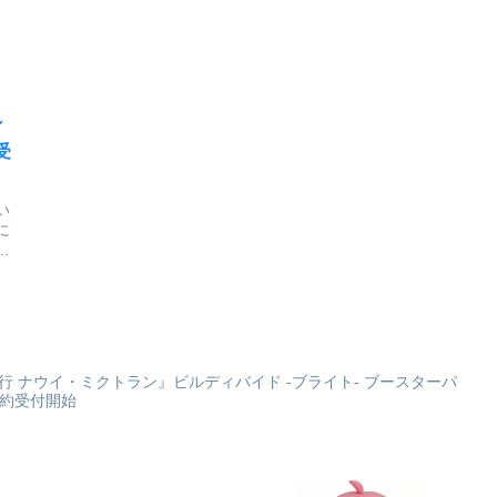
ム
弾！！名探偵コナン_ペンシ
約245ｇ名探偵コナン_カレー
ルアート アクリルスタンドコ
(平次&和葉)©青山剛昌/小学
山剛
レクションVol.2 松田陣平©青
館・読売テレビ・TMS
山剛昌/小学館・読売テレ
1996colleizeで...
ビ・...
ン
受
い
に
り
り
コ
読
ー
黄金樹海紀行 ナウイ・ミクトラン』ビルディバイド -ブライト- ブースターパ
が予約受付開始