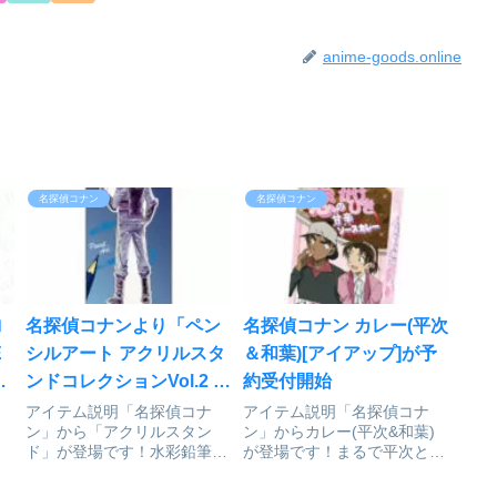
anime-goods.online
名探偵コナン
名探偵コナン
ロ
名探偵コナンより「ペン
名探偵コナン カレー(平次
E
シルアート アクリルスタ
＆和葉)[アイアップ]が予
ンドコレクションVol.2 松
約受付開始
田陣平」が好評発売中
アイテム説明「名探偵コナ
アイテム説明「名探偵コナ
ン」から「アクリルスタン
ン」からカレー(平次&和葉)
ド」が登場です！水彩鉛筆の
が登場です！まるで平次と和
ラ
繊細なタッチが美しいアクリ
葉の恋愛模様♡ピリッと甘辛
付
ルスタンドシリーズの第2
なソースカレーです。重量：