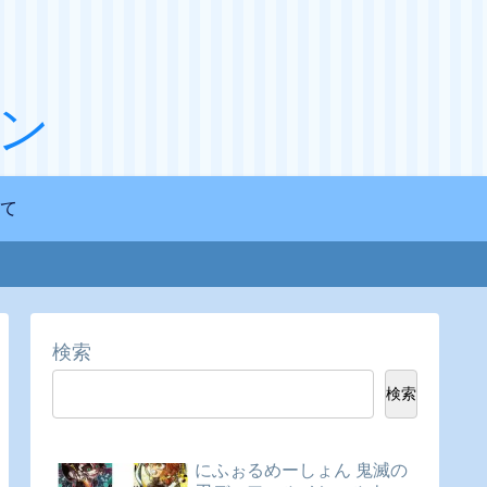
ン
て
検索
検索
にふぉるめーしょん 鬼滅の