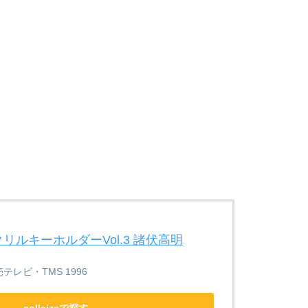
！
リルキーホルダーVol.3 諸伏高明
テレビ・TMS 1996
colleizeで探す