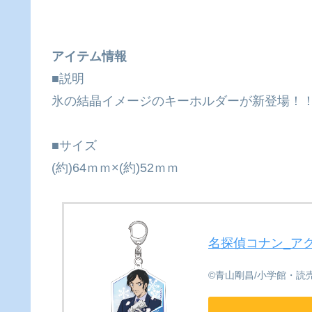
アイテム情報
■説明
氷の結晶イメージのキーホルダーが新登場！
■サイズ
(約)64ｍｍ×(約)52ｍｍ
名探偵コナン_アク
©青山剛昌/小学館・読売