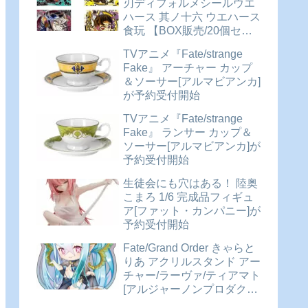
刃ディフォルメシールウエ
ハース 其ノ十六 ウエハース
食玩 【BOX販売/20個セッ
ト】が予約受付開始
TVアニメ『Fate/strange
Fake』 アーチャー カップ
＆ソーサー[アルマビアンカ]
が予約受付開始
TVアニメ『Fate/strange
Fake』 ランサー カップ＆
ソーサー[アルマビアンカ]が
予約受付開始
生徒会にも穴はある！ 陸奥
こまろ 1/6 完成品フィギュ
ア[ファット・カンパニー]が
予約受付開始
Fate/Grand Order きゃらと
りあ アクリルスタンド アー
チャー/ラーヴァ/ティアマト
[アルジャーノンプロダクト]
が予約受付開始