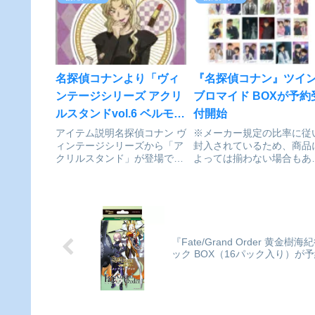
き名探偵コナン_ホログラム
き名探偵コナン_ホログラ
カンバッジ PALE TONE
カンバッジ PALE TONE
series キャンティ vol.3©青山
series 服部平次 vol.3©青
剛...
昌...
名探偵コナンより「ヴィ
『名探偵コナン』​ツイ
ンテージシリーズ アクリ
ブロマイド BOXが予約
ルスタンドvol.6 ベルモッ
付開始
ト」が予約受付開始
アイテム説明名探偵コナン ヴ
※メーカー規定の比率に従
ィンテージシリーズから「ア
封入されているため、商品
クリルスタンド」が登場で
よっては揃わない場合もあ
す！名探偵コナン_ヴィンテ
ます。こちらは20パック入
ージシリーズ アクリルスタン
のBOX商品です。『名探偵
ド Vol.6 ベルモット©青山剛
ナン』​ツインブロマイド
昌/小学館・読売テレビ・
BOX©︎青山剛昌／小学館・
TMS 1996colleizeで探す
売テレビ・TMS 1996※メ
カー規定の比率に従...
『Fate/Grand Order 
ック BOX​（16パック​入り）