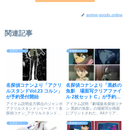
anime-goods.online
関連記事
名探偵コナン
名探偵コナン
名探偵コナンより「アクリ
名探偵コナンより「黒鉄の
ルスタンドVol.23 コルン」
魚影 場面写クリアファイ
が予約受付開始
ル 2枚セット C」が予約受
付開始
アイテム説明迫力満点のジャンボ
アイテム説明『劇場版名探偵コナ
アクリルスタンドシリーズ！！名
ン 黒鉄の魚影』の場面写が両面
探偵コナン_アクリルスタンド
にプリントされた、A4クリアフ
Vol.23 コルン©青山剛昌/小学
ァイルの2枚セット。全4種。劇
館・読売テレビ・TMS
場版 名探偵コナン 黒鉄の魚影_
名探偵コナン
名探偵コナン
1996colleizeで探す
場面写クリアファイルセット C©