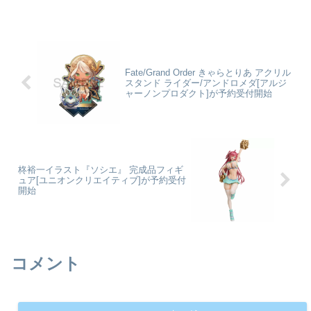
劇場版でメインとなるキャラクタ
リーズ アクリルキーホルダー
ーをラインナップしております！
(2023) B 安室透©青山剛昌/小学
名探偵コナン_スクエアアクリル
館・読売テレビ・TMS
スタンド vol.3 江戸川コナン&怪
1996colleizeで探す
盗キッドcolleiz...
Fate/Grand Order きゃらとりあ アクリル
スタンド ライダー/アンドロメダ[アルジ
ャーノンプロダクト]が予約受付開始
柊裕一イラスト『ソシエ』 完成品フィギ
ュア[ユニオンクリエイティブ]が予約受付
開始
コメント