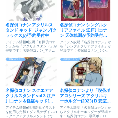
青山剛昌/小学館・読売テレビ・
TMS 1996colle...
名探偵コナン アクリルス
名探偵コナン シングルク
タンド キッド_ジャンプ[ク
リアファイル 江戸川コナ
ラックス]が予約受付中
ン 天体観測が予約受付開
始
アイテム情報■説明「名探偵コナ
アイテム説明「名探偵コナン」か
ン」から「アクリルスタンド」が
ら「シングルクリアファイル」が
登場です！名探偵コナン_アクリ
登場です！名探偵コナン_シング
ルスタンド 怪盗キッド ジャン
ルクリアファイル 江戸川コナン
プ©青山剛昌/小学館・読売テレ
天体観測©青山剛昌/小学館・読
名探偵コナン
名探偵コナン
ビ・TMS 1996colleizeで探す
売テレビ・TMS 1996colleizeで探
す
名探偵コナン スクエアア
名探偵コナンより「喫茶ポ
クリルスタンド vol.3 江戸
アロシリーズ アクリルキ
川コナン＆怪盗キッド[ブ
ーホルダー(2023) B 安室
シロードクリエイティブ]
透」が予約受付開始
アイテム情報■説明新規イラスト
アイテム説明「名探偵コナン」か
が予約受付開始
を使用した和モダン風デザインの
らアクリルキーホルダーが登場で
スクエアアクリルスタンドです！
す！名探偵コナン_喫茶ポアロシ