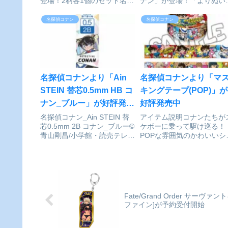
登場！2柄各1個のセット名探
ナン」が登場！「よりぬい
偵コナン_缶バッジ2個セッ
とは・・・「いつでもあな
ト/ゆるパレット 江戸川コナ
に“より”そう“ぬい”ぐるみ
名探偵コナン
名探偵コナン
ン&赤井秀一©青山剛昌/小学
がコンセプトのムービック
館・読売テレビ・TMS
のブランドです。足にプレ
1996colleizeで探す
トが入った自立式で、首と
を動かすことができます。
色...
名探偵コナンより「Ain
名探偵コナンより「マ
STEIN 替芯0.5mm HB コ
キングテープ(POP)」が
ナン_ブルー」が好評発売
好評発売中
中
名探偵コナン_Ain STEIN 替
アイテム説明コナンたちが
芯0.5mm 2B コナン_ブルー©
ケボーに乗って駆け巡る！
青山剛昌/小学館・読売テレ
POPな雰囲気のかわいいシ
ビ・TMS 1996colleizeで探す
ーズです。全キャラが楽し
るマスキングテープです。
探偵コナン_マスキングテ
プ(POP)©青山剛昌/小学館
読売テレビ・TMS
1996colleizeで探す
Fate/Grand Order サー
ファイン]が予約受付開始