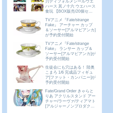
刃ディフォルメシールウエ
ハース 其ノ十六 ウエハース
食玩 【BOX販売/20個セッ
ト】が予約受付開始
TVアニメ『Fate/strange
Fake』 アーチャー カップ
＆ソーサー[アルマビアンカ]
が予約受付開始
TVアニメ『Fate/strange
Fake』 ランサー カップ＆
ソーサー[アルマビアンカ]が
予約受付開始
生徒会にも穴はある！ 陸奥
こまろ 1/6 完成品フィギュ
ア[ファット・カンパニー]が
予約受付開始
Fate/Grand Order きゃらと
りあ アクリルスタンド アー
チャー/ラーヴァ/ティアマト
[アルジャーノンプロダクト]
が予約受付開始