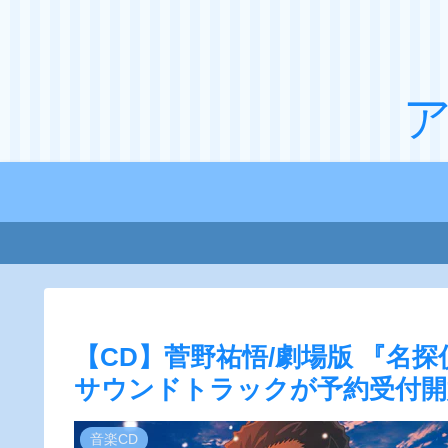
【CD】菅野祐悟/劇場版 『名
サウンドトラックが予約受付開
音楽CD