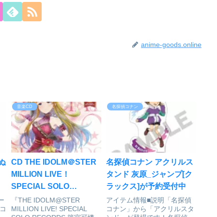
anime-goods.online
音楽CD
名探偵コナン
ぬ
CD THE IDOLM＠STER
名探偵コナン アクリルス
ッ
MILLION LIVE！
タンド 灰原_ジャンプ[ク
SPECIAL SOLO
ラックス]が予約受付中
RECORDS 篠宮可憐[バ
ー
『THE IDOLM@STER
アイテム情報■説明「名探偵
コ
MILLION LIVE! SPECIAL
コナン」から「アクリルスタ
ンダイナムコミュージッ