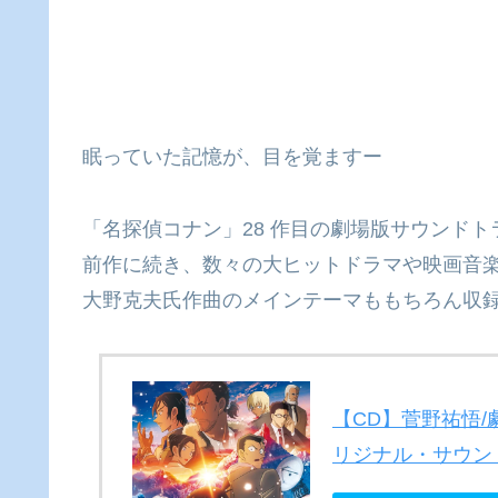
眠っていた記憶が、目を覚ますー
「名探偵コナン」28 作目の劇場版サウンド
前作に続き、数々の大ヒットドラマや映画音
大野克夫氏作曲のメインテーマももちろん収
【CD】菅野祐悟/
リジナル・サウン