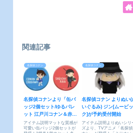
関連記事
名探偵コナン
名探偵コナン
名探偵コナンより「缶バ
名探偵コナン よりぬい(
ッジ2個セット/ゆるパレ
いぐるみ) ジン[ムービ
ット 江戸川コナン＆赤井
ク]が予約受付開始
秀一」が予約受付開始
アイテム説明マットな質感が
アイテム説明よりぬいシリ
可愛い缶バッジ2個セットが
ズより、TVアニメ「名探偵