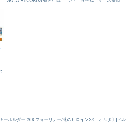
」
SOLO RECORDS 篠宮可憐』
ンド」が登場です！名探偵コ
クライブ]が予約受付中
た
／CDアーティスト：篠宮可
ナン_アクリルスタンド 灰
」
憐(CV.近藤唯)【CD】THE
原哀 ジャンプ©青山剛昌/小
発
IDOLM@STER MILLION
学館・読売テレビ・TMS
ー
LIVE! SPECIAL S...
1996colleizeで探す
手
ス
ス
リ
め
名
ー
・
ヴァントキーホルダー 269 フォーリナー/謎のヒロインXX〔オルタ〕[ベル