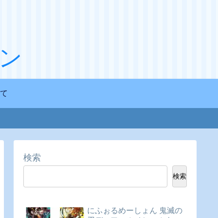
ン
て
検索
検索
にふぉるめーしょん 鬼滅の