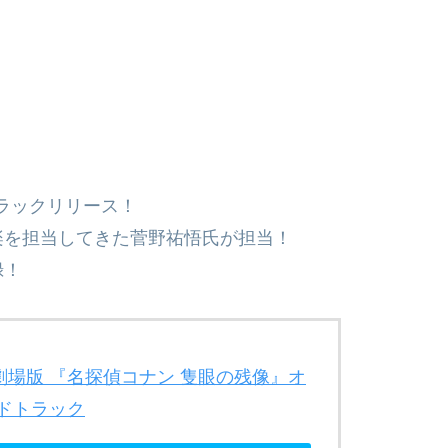
トラックリリース！
楽を担当してきた菅野祐悟氏が担当！
録！
劇場版 『名探偵コナン 隻眼の​残像』オ
ドトラック