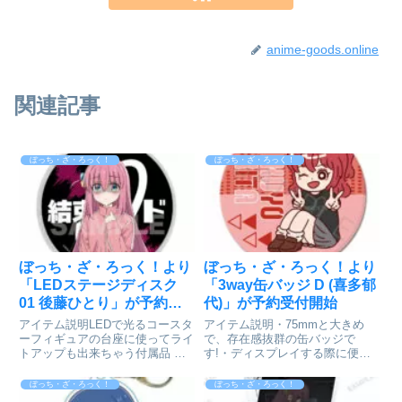
anime-goods.online
関連記事
ぼっち・ざ・ろっく！
ぼっち・ざ・ろっく！
ぼっち・ざ・ろっく！より
ぼっち・ざ・ろっく！より
「LEDステージディスク
「3way缶バッジ D (喜多郁
01 後藤ひとり」が予約受
代)」が予約受付開始
付開始
アイテム説明LEDで光るコースタ
アイテム説明・75mmと大きめ
ーフィギュアの台座に使ってライ
で、存在感抜群の缶バッジで
トアップも出来ちゃう付属品 テ
す!・ディスプレイする際に便利
スト用電池 CR2032 3V
なスタンド付き・ストラップが付
LITHIUM BATTERYぼっち・ざ・
帯可能な穴もあり、マルチな用途
ぼっち・ざ・ろっく！
ぼっち・ざ・ろっく！
ろっく！_LEDステージディスク
に対応しています!ぼっち・ざ・