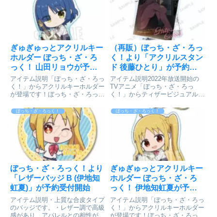
01 後藤ひとり©はまじあき／芳
ろっく!_3way缶バッジ(75mm) D
文社・ア...
喜多郁代©はまじあき...
ぎゅぎゅっとアクリルキー
（再販）ぼっち・ざ・ろっ
ホルダー ぼっち・ざ・ろ
く！より「アクリルスタン
っく！ 山田リョウが予約
ド 後藤ひとり」が予約受
受付開始
付開始
アイテム説明「ぼっち・ざ・ろっ
アイテム説明2022年放送開始の
く！」からアクリルキーホルダー
TVアニメ「ぼっち・ざ・ろっ
が登場です！ぼっち・ざ・ろっ
く！」からティザービジュアルを
く！_ ぎゅぎゅっとアクリルキー
使用したおしゃれなアクリルスタ
ホルダー/山田 リョウ©はまじあ
ンドが登場です！ぼっち・ざ・ろ
ぼっち・ざ・ろっく！
ぼっち・ざ・ろっく！
き／芳文社・アニプレックス
っく!_アクリルスタンド 後藤ひ
colleizeで探す
とり©はまじあき／芳文社・アニ
プレックスcolleizeで...
ぼっち・ざ・ろっく！より
ぎゅぎゅっとアクリルキー
「レザーバッジ B (伊地知
ホルダー ぼっち・ざ・ろ
虹夏)」が予約受付開始
っく！ 伊地知虹夏が予約
受付開始
アイテム説明・上質な合皮タイプ
アイテム説明「ぼっち・ざ・ろっ
のバッジです。・レザー調で高級
く！」からアクリルキーホルダー
感があり、アパレルとの相性が良
が登場です！ぼっち・ざ・ろっ