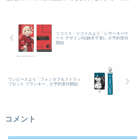
いので、お好きなキャラクターを
く！_ ぎゅぎゅっとアクリルキー
服やカバンのアクセントにできま
ホルダー/伊地知 虹夏©はまじあ
す!ぼっち・ざ・ろっく!_レザー
き／芳文社・アニプレックス
バッジ B 伊地知虹夏©はまじあ
colleizeで探す
き／芳文社・アニプレックス...
リコリス・リコイルより「レザーキーケ
ース デザイン01(錦木千束)」が予約受付
開始
ワンピースより「フォンタブ＆ストラッ
プセット フランキー」が予約受付開始
コメント