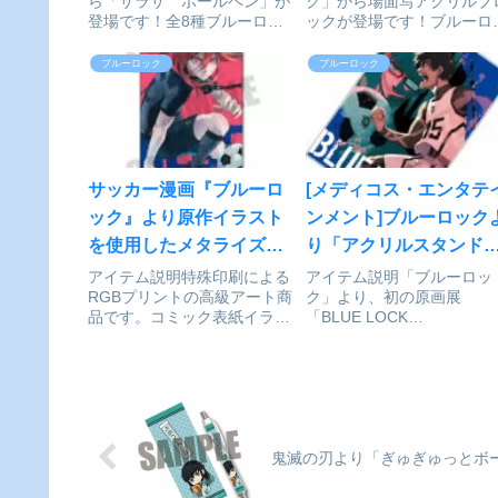
ら「サラサ ボールペン」が
ク」から場面写アクリルブ
登場です！全8種ブルーロッ
ックが登場です！ブルーロ
ク_サラサ ボールペン 蜂
ク_場面写アクリルブロッ
楽 廻©金城宗幸・ノ村優介／
蜂楽廻©金城宗幸・ノ村優
ブルーロック
ブルーロック
講談社colleizeで探す
／講談社colleizeで探す
サッカー漫画『ブルーロ
[メディコス・エンタテ
ック』より原作イラスト
ンメント]ブルーロック
を使用したメタライズア
り「アクリルスタンド
ートが新発売！「メタラ
vol.2 ⑥潔&絵心」を紹
アイテム説明特殊印刷による
アイテム説明「ブルーロッ
RGBプリントの高級アート商
ク」より、初の原画展
イズアート 千切豹馬」が
品です。コミック表紙イラス
「BLUE LOCK
予約受付開始
トを使用した迫力があり、
EXHIBITION」で販売した
RGBでの鮮やかな発色が綺麗
クリルスタンドが登場！ブ
なアート商品になります。ブ
ーロック_アクリルスタン
ルーロック_メタライズアー
vol.2 ⑥潔&絵心©金城宗幸
ト 千切豹馬©金城宗幸・ノ村
ノ村優介／講談社colleizeで
優介／講談社colleize...
探す
鬼滅の刃より「ぎゅぎゅっとボー