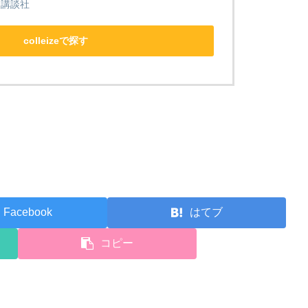
／講談社
colleizeで探す
Facebook
はてブ
コピー