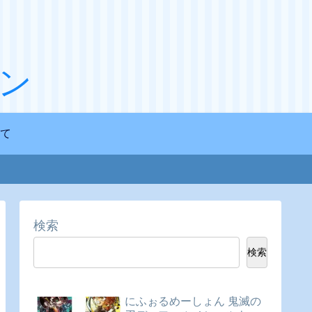
ン
て
検索
検索
にふぉるめーしょん 鬼滅の