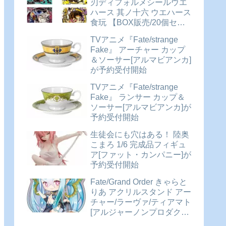
刃ディフォルメシールウエ
ハース 其ノ十六 ウエハース
食玩 【BOX販売/20個セッ
ト】が予約受付開始
TVアニメ『Fate/strange
Fake』 アーチャー カップ
＆ソーサー[アルマビアンカ]
が予約受付開始
TVアニメ『Fate/strange
Fake』 ランサー カップ＆
ソーサー[アルマビアンカ]が
予約受付開始
生徒会にも穴はある！ 陸奥
こまろ 1/6 完成品フィギュ
ア[ファット・カンパニー]が
予約受付開始
Fate/Grand Order きゃらと
りあ アクリルスタンド アー
チャー/ラーヴァ/ティアマト
[アルジャーノンプロダクト]
が予約受付開始