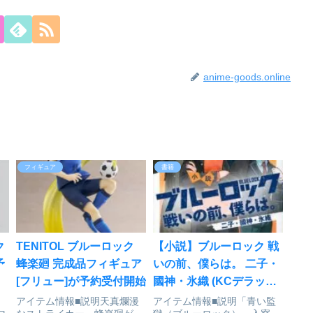
anime-goods.online
フィギュア
書籍
ク
TENITOL ブルーロック
【小説】ブルーロック 戦
予
蜂楽廻 完成品フィギュア
いの前、僕らは。 二子・
[フリュー]が予約受付開始
國神・氷織 (KCデラック
ス)が好評発売中
アイテム情報■説明天真爛漫
アイテム情報■説明「青い監