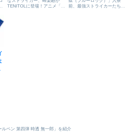
ロ
なストライカー、蜂楽廻が
獄（ブルーロック）」入寮
ッ
TENITOLに登場！アニメ「ブ
前、最強ストライカーたちは
ク
ルーロック」より、蜂楽廻を
何をしていたのか―！？
介
フィギュア化。軽やかな躍動
「ブルーロック」公式スピン
感や、クリアパーツを大胆に
オフ小説シリーズ！ 第三弾
使用したエフェクトなど、立
の主人公は二子、國神、そし
体にて丁寧に表現していま
て氷織！ 原作者が考えたス
す。自由奔放にサッカーを楽
トーリーで、キャラクターた
しむ...
ちの知られ...
イ
よ
介
ア
ル
ド
・
ルペン 第四弾 時透 無一郎」を紹介